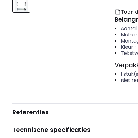
Toon 
Belangr
Aantal
Materi
Montag
Kleur
Tekstv
Verpakk
1
stuk(
Niet r
Referenties
Technische specificaties