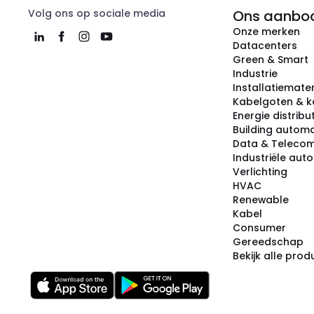
Volg ons op sociale media
Ons aanbo
Onze merken
Datacenters
Green & Smart
Industrie
Installatiemater
Kabelgoten & k
Energie distribu
Building automa
Data & Teleco
Industriële aut
Verlichting
HVAC
Renewable
Kabel
Consumer
Gereedschap
Bekijk alle pro