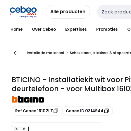
Overslaan
Overslaan
naar
naar
Alle producten
Zoekveld invoer
navigatie
inhoud
Home
Over Cebeo
Expertises
Promoties
O
Installatie materiaal
Schakelaars, stekkers & stopcon
BTICINO - Installatiekit wit voor 
deurtelefoon - voor Multibox 1610
Kopiëren
Kopiëren
Ref Cebeo 16102LT
Cebeo ID 0314944