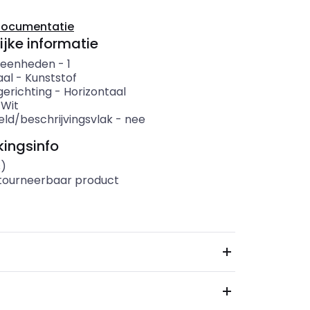
documentatie
ijke informatie
 eenheden
-
1
aal
-
Kunststof
erichting
-
Horizontaal
-
Wit
eld/beschrijvingsvlak
-
nee
ingsinfo
s)
etourneerbaar product