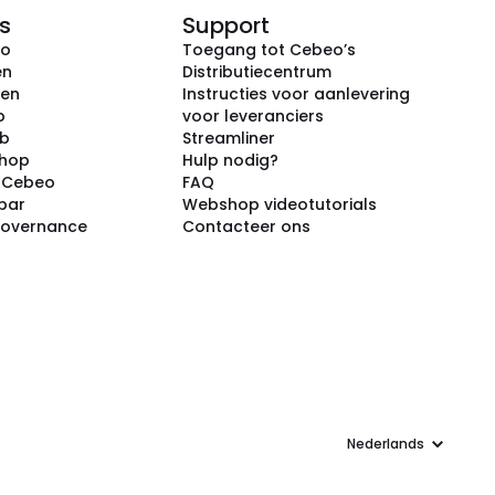
s
Support
eo
Toegang tot Cebeo’s
en
Distributiecentrum
ken
Instructies voor aanlevering
p
voor leveranciers
ub
Streamliner
shop
Hulp nodig?
j Cebeo
FAQ
par
Webshop videotutorials
Governance
Contacteer ons
Taal