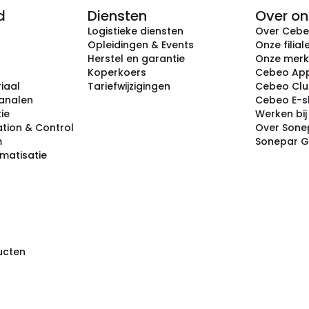
d
Diensten
Over on
Logistieke diensten
Over Ceb
Opleidingen & Events
Onze filial
Herstel en garantie
Onze mer
Koperkoers
Cebeo Ap
iaal
Tariefwijzigingen
Cebeo Cl
analen
Cebeo E-
tie
Werken bi
tion & Control
Over Sone
m
Sonepar 
omatisatie
ducten