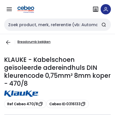
Overslaan
Overslaan
naar
naar
navigatie
inhoud
Zoekveld invoer
Breadcrumb bekijken
KLAUKE - Kabelschoen
geïsoleerde adereindhuls DIN
kleurencode 0,75mm² 8mm koper
- 470/8
Kopiëren
Kopiëren
Ref Cebeo 470/8
Cebeo ID 0316133