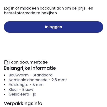
Log in of maak een account aan om de prijs- en
bestelinformatie te bekijken
Inloggen
Toon documentatie
Belangrijke informatie
Bouwvorm
-
Standaard
Nominale doorsnede
-
2.5
mm²
Hulslengte
-
8
mm
Kleur
-
Blauw
Geïsoleerd
-
ja
Verpakkingsinfo