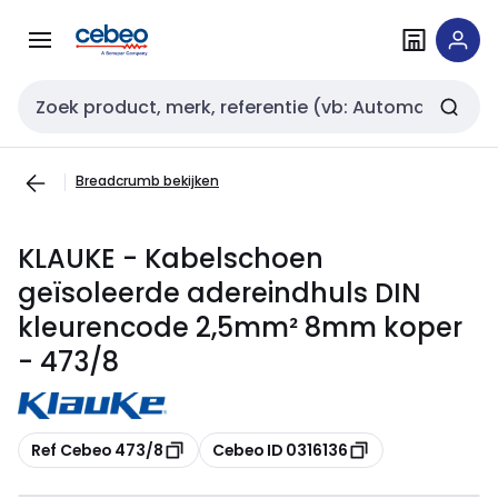
Overslaan
Overslaan
naar
naar
navigatie
inhoud
Zoekveld invoer
Breadcrumb bekijken
KLAUKE - Kabelschoen
geïsoleerde adereindhuls DIN
kleurencode 2,5mm² 8mm koper
- 473/8
Kopiëren
Kopiëren
Ref Cebeo 473/8
Cebeo ID 0316136