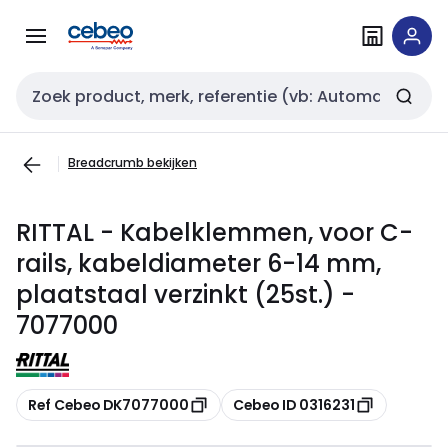
Overslaan
Overslaan
naar
naar
navigatie
inhoud
Zoekveld invoer
Breadcrumb bekijken
RITTAL - Kabelklemmen, voor C-
rails, kabeldiameter 6-14 mm,
plaatstaal verzinkt (25st.) -
7077000
Kopiëren
Kopiëren
Ref Cebeo DK7077000
Cebeo ID 0316231