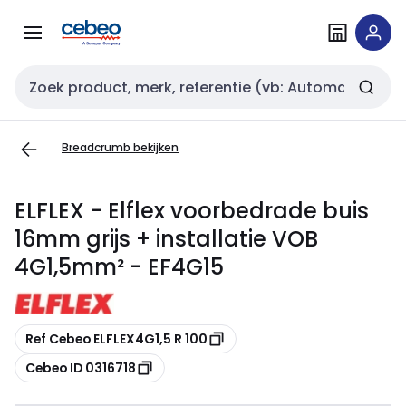
Overslaan
Overslaan
naar
naar
navigatie
inhoud
Zoekveld invoer
Breadcrumb bekijken
ELFLEX - Elflex voorbedrade buis
16mm grijs + installatie VOB
4G1,5mm² - EF4G15
Kopiëren
Ref Cebeo ELFLEX4G1,5 R 100
Kopiëren
Cebeo ID 0316718