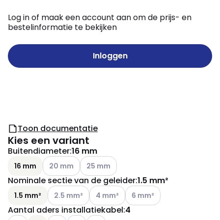
Log in of maak een account aan om de prijs- en
bestelinformatie te bekijken
Inloggen
Toon documentatie
Kies een variant
Buitendiameter
:
16 mm
Andere varianten (Huidige combinatie niet mogelijk
Andere varianten (Huidige combinatie ni
16 mm
20 mm
25 mm
Nominale sectie van de geleider
:
1.5 mm²
Andere varianten (Huidige combinatie niet mogelij
Andere varianten (Huidige combinatie 
Andere varianten (Huidige c
1.5 mm²
2.5 mm²
4 mm²
6 mm²
Aantal aders installatiekabel
:
4