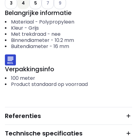
Andere varianten (Huidige combinatie niet m
Andere varianten (Huidige combinatie n
3
4
5
7
9
Belangrijke informatie
Materiaal
-
Polypropyleen
Kleur
-
Grijs
Met trekdraad
-
nee
Binnendiameter
-
10.2
mm
Buitendiameter
-
16
mm
Verpakkingsinfo
100
meter
Product standaard op voorraad
Referenties
Technische specificaties