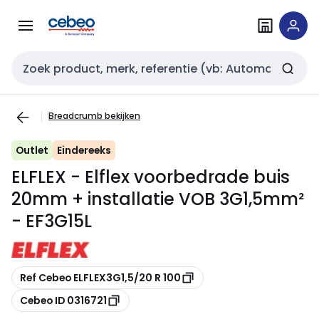
Overslaan
Overslaan
naar
naar
navigatie
inhoud
Zoekveld invoer
Breadcrumb bekijken
Outlet
Eindereeks
ELFLEX - Elflex voorbedrade buis
20mm + installatie VOB 3G1,5mm²
- EF3G15L
Kopiëren
Ref Cebeo ELFLEX3G1,5/20 R 100
Kopiëren
Cebeo ID 0316721