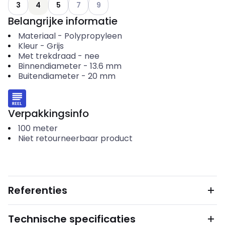
Andere varianten (Huidige combinatie niet m
Andere varianten (Huidige combinatie n
3
4
5
7
9
Belangrijke informatie
Materiaal
-
Polypropyleen
Kleur
-
Grijs
Met trekdraad
-
nee
Binnendiameter
-
13.6
mm
Buitendiameter
-
20
mm
Verpakkingsinfo
100
meter
Niet retourneerbaar product
Referenties
Technische specificaties