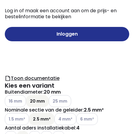
Log in of maak een account aan om de prijs- en
bestelinformatie te bekijken
Inloggen
Toon documentatie
Kies een variant
Buitendiameter
:
20 mm
Andere varianten (Huidige combinatie niet mogelijk)
Andere varianten (Huidige combinatie ni
16 mm
20 mm
25 mm
Nominale sectie van de geleider
:
2.5 mm²
Andere varianten (Huidige combinatie niet mogelijk)
Andere varianten (Huidige combinatie 
Andere varianten (Huidige c
1.5 mm²
2.5 mm²
4 mm²
6 mm²
Aantal aders installatiekabel
:
4