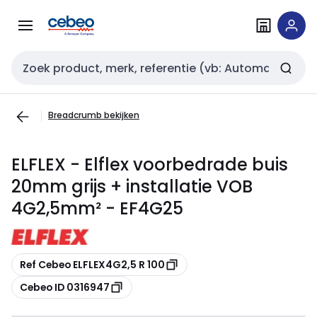
Overslaan
Overslaan
naar
naar
navigatie
inhoud
Zoekveld invoer
Breadcrumb bekijken
ELFLEX - Elflex voorbedrade buis
20mm grijs + installatie VOB
4G2,5mm² - EF4G25
Kopiëren
Ref Cebeo ELFLEX4G2,5 R 100
Kopiëren
Cebeo ID 0316947