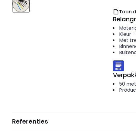
Toon 
Belangr
Materi
Kleur
Met tr
Binnen
Buiten
Verpakk
50
met
Produc
Referenties