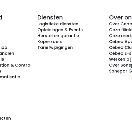
d
Diensten
Over on
Logistieke diensten
Over Ceb
Opleidingen & Events
Onze filial
Herstel en garantie
Onze mer
Koperkoers
Cebeo Ap
iaal
Tariefwijzigingen
Cebeo Cl
analen
Cebeo E-
tie
Werken bi
tion & Control
Over Sone
m
Sonepar 
omatisatie
ducten