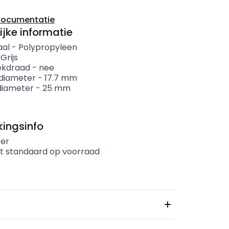
documentatie
ijke informatie
aal
-
Polypropyleen
-
Grijs
ekdraad
-
nee
diameter
-
17.7
mm
diameter
-
25
mm
ingsinfo
er
t standaard op voorraad