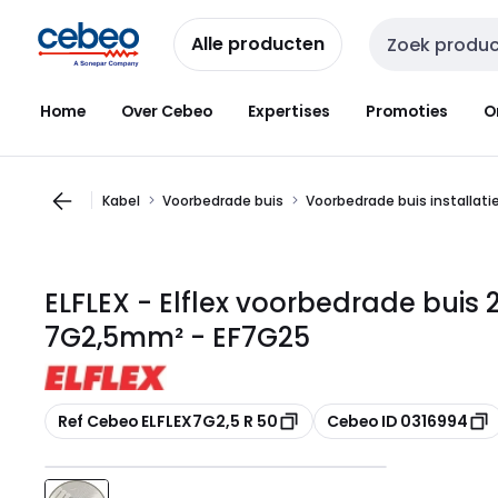
Overslaan
Overslaan
naar
naar
Alle producten
Zoekveld invoer
navigatie
inhoud
Home
Over Cebeo
Expertises
Promoties
O
Kabel
Voorbedrade buis
Voorbedrade buis installati
ELFLEX - Elflex voorbedrade buis 
7G2,5mm² - EF7G25
Kopiëren
Kopiëren
Ref Cebeo ELFLEX7G2,5 R 50
Cebeo ID 0316994