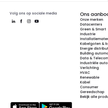
Volg ons op sociale media
Ons aanbo
Onze merken
Datacenters
Green & Smart
Industrie
Installatiemater
Kabelgoten & k
Energie distribu
Building automa
Data & Teleco
Industriële aut
Verlichting
HVAC
Renewable
Kabel
Consumer
Gereedschap
Bekijk alle pro