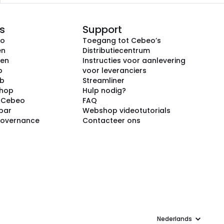
s
Support
eo
Toegang tot Cebeo’s
en
Distributiecentrum
ken
Instructies voor aanlevering
p
voor leveranciers
ub
Streamliner
shop
Hulp nodig?
j Cebeo
FAQ
par
Webshop videotutorials
Governance
Contacteer ons
Taal