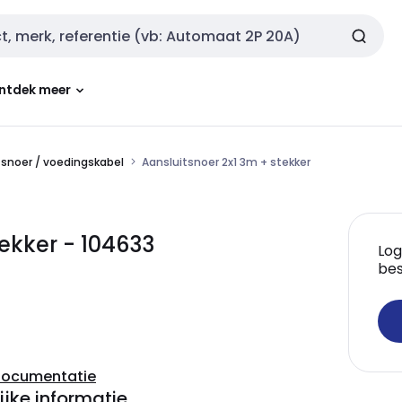
ntdek meer
tsnoer / voedingskabel
Aansluitsnoer 2x1 3m + stekker
ekker - 104633
Log
bes
documentatie
ijke informatie