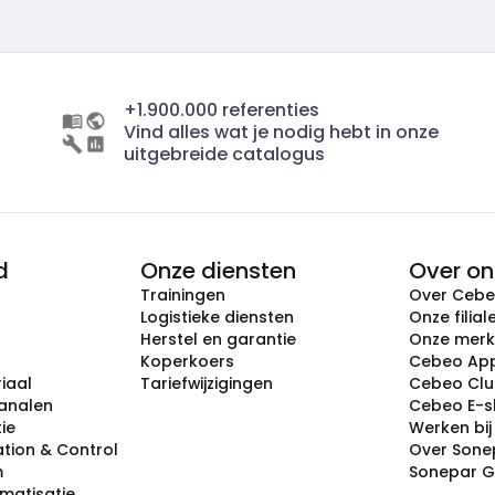
+1.900.000 referenties
Vind alles wat je nodig hebt in onze
uitgebreide catalogus
d
Onze diensten
Over on
Trainingen
Over Ceb
Logistieke diensten
Onze filial
Herstel en garantie
Onze mer
Koperkoers
Cebeo Ap
iaal
Tariefwijzigingen
Cebeo Cl
analen
Cebeo E-
tie
Werken bi
tion & Control
Over Sone
m
Sonepar 
omatisatie