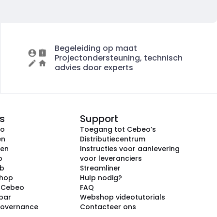
Begeleiding op maat
Projectondersteuning, technisch
advies door experts
s
Support
eo
Toegang tot Cebeo’s
en
Distributiecentrum
ken
Instructies voor aanlevering
p
voor leveranciers
ub
Streamliner
shop
Hulp nodig?
j Cebeo
FAQ
par
Webshop videotutorials
Governance
Contacteer ons