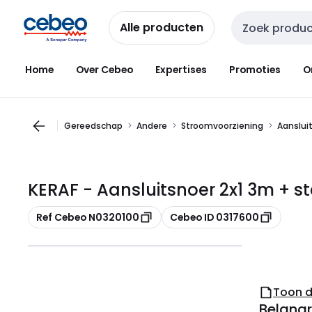
Overslaan
Overslaan
naar
naar
Alle producten
Zoekveld invoer
navigatie
inhoud
Home
Over Cebeo
Expertises
Promoties
O
Gereedschap
Andere
Stroomvoorziening
Aanslui
KERAF - Aansluitsnoer 2x1 3m + st
Kopiëren
Kopiëren
Ref Cebeo N0320100
Cebeo ID 0317600
Toon 
Belangr