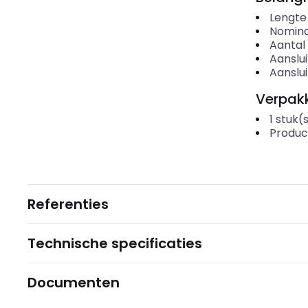
Lengte
Nomina
Aantal 
Aanslui
Aanslui
Verpakk
1
stuk(
Produc
Referenties
Technische specificaties
Documenten