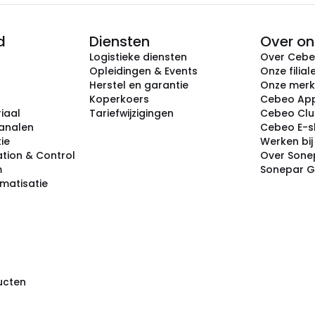
d
Diensten
Over on
Logistieke diensten
Over Ceb
Opleidingen & Events
Onze filial
Herstel en garantie
Onze mer
Koperkoers
Cebeo Ap
iaal
Tariefwijzigingen
Cebeo Cl
analen
Cebeo E-
tie
Werken bi
tion & Control
Over Sone
m
Sonepar 
omatisatie
ducten