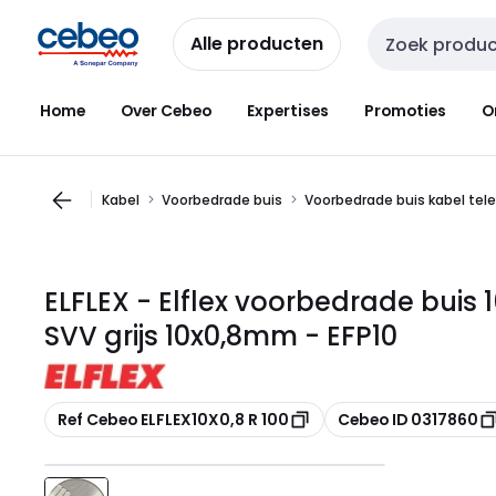
Overslaan
Overslaan
naar
naar
Alle producten
Zoekveld invoer
navigatie
inhoud
Home
Over Cebeo
Expertises
Promoties
O
Kabel
Voorbedrade buis
Voorbedrade buis kabel tele
ELFLEX - Elflex voorbedrade buis 
SVV grijs 10x0,8mm - EFP10
Kopiëren
Kopiëren
Ref Cebeo ELFLEX10X0,8 R 100
Cebeo ID 0317860