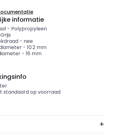
documentatie
ijke informatie
aal
-
Polypropyleen
-
Grijs
ekdraad
-
nee
diameter
-
10.2
mm
diameter
-
16
mm
ingsinfo
ter
t standaard op voorraad