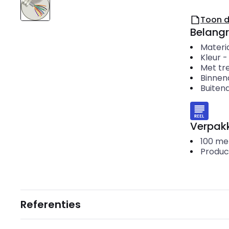
Toon 
Belangr
Materi
Kleur
Met tr
Binnen
Buiten
Verpakk
100
me
Produc
Referenties