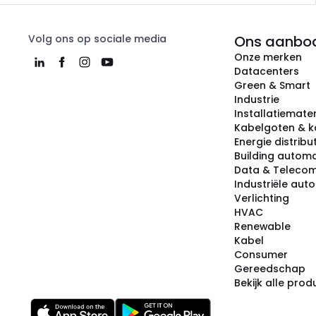
Volg ons op sociale media
Ons aanbo
Onze merken
Datacenters
Green & Smart
Industrie
Installatiemater
Kabelgoten & k
Energie distribu
Building automa
Data & Teleco
Industriële aut
Verlichting
HVAC
Renewable
Kabel
Consumer
Gereedschap
Bekijk alle pro