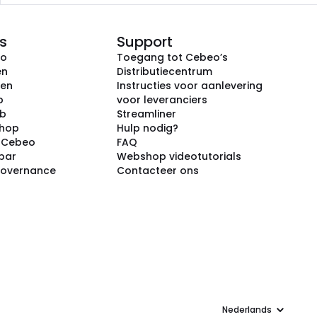
s
Support
eo
Toegang tot Cebeo’s
en
Distributiecentrum
ken
Instructies voor aanlevering
p
voor leveranciers
ub
Streamliner
shop
Hulp nodig?
j Cebeo
FAQ
par
Webshop videotutorials
Governance
Contacteer ons
Taal