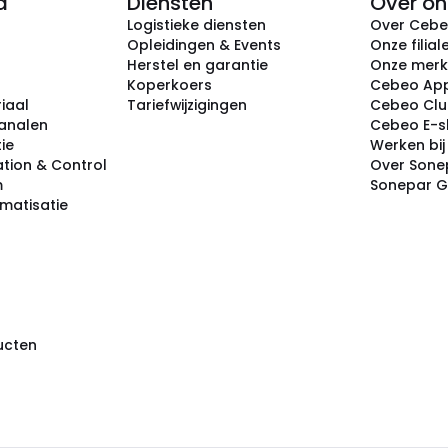
d
Diensten
Over on
Logistieke diensten
Over Ceb
Opleidingen & Events
Onze filial
Herstel en garantie
Onze mer
Koperkoers
Cebeo Ap
iaal
Tariefwijzigingen
Cebeo Cl
analen
Cebeo E-
tie
Werken bi
tion & Control
Over Sone
m
Sonepar 
omatisatie
ducten