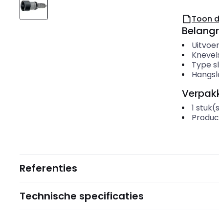
Toon 
Belangr
Uitvoe
Knevels
Type sl
Hangsl
Verpakk
1
stuk(
Produc
Referenties
Technische specificaties