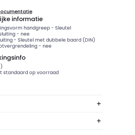
documentatie
ijke informatie
ringsvorm handgreep
-
Sleutel
luiting
-
nee
uiting
-
Sleutel met dubbele baard (DIN)
otvergrendeling
-
nee
ingsinfo
s)
t standaard op voorraad