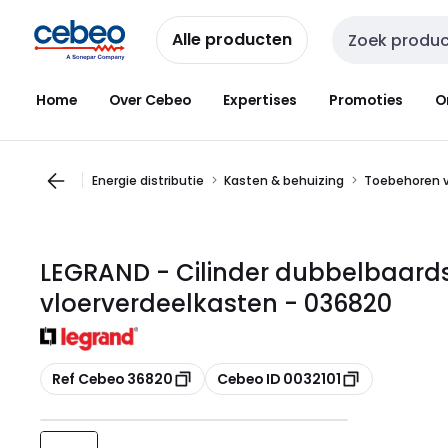
Overslaan
Overslaan
naar
naar
Alle producten
Zoekveld invoer
navigatie
inhoud
Home
Over Cebeo
Expertises
Promoties
O
Energie distributie
Kasten & behuizing
Toebehoren v
LEGRAND - Cilinder dubbelbaards
vloerverdeelkasten - 036820
Kopiëren
Kopiëren
Ref Cebeo 36820
Cebeo ID 0032101