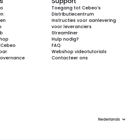
s
Support
eo
Toegang tot Cebeo’s
en
Distributiecentrum
ken
Instructies voor aanlevering
p
voor leveranciers
ub
Streamliner
shop
Hulp nodig?
j Cebeo
FAQ
par
Webshop videotutorials
Governance
Contacteer ons
Taal