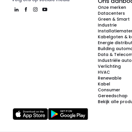
Ons aanbo
Onze merken
Datacenters
Green & Smart
Industrie
Installatiemater
Kabelgoten & k
Energie distribu
Building automa
Data & Teleco
Industriële aut
Verlichting
HVAC
Renewable
Kabel
Consumer
Gereedschap
Bekijk alle pro