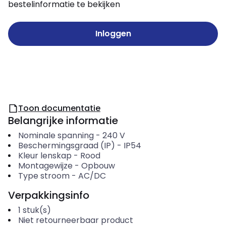
bestelinformatie te bekijken
Inloggen
Toon documentatie
Belangrijke informatie
Nominale spanning
-
240
V
Beschermingsgraad (IP)
-
IP54
Kleur lenskap
-
Rood
Montagewijze
-
Opbouw
Type stroom
-
AC/DC
Verpakkingsinfo
1
stuk(s)
Niet retourneerbaar product