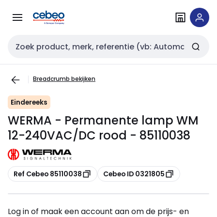
Overslaan
Overslaan
naar
naar
navigatie
inhoud
Zoekveld invoer
Breadcrumb bekijken
Eindereeks
WERMA - Permanente lamp WM
12-240VAC/DC rood - 85110038
Kopiëren
Kopiëren
Ref Cebeo 85110038
Cebeo ID 0321805
Log in of maak een account aan om de prijs- en