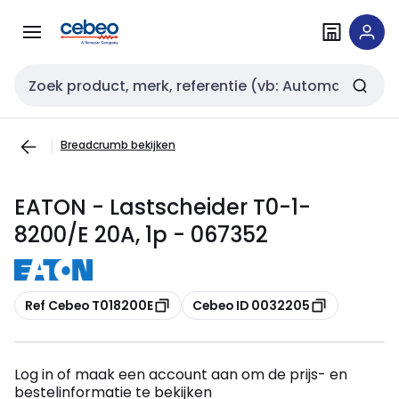
Overslaan
Overslaan
naar
naar
navigatie
inhoud
Zoekveld invoer
Breadcrumb bekijken
EATON - Lastscheider T0-1-
8200/E 20A, 1p - 067352
Kopiëren
Kopiëren
Ref Cebeo T018200E
Cebeo ID 0032205
Log in of maak een account aan om de prijs- en
bestelinformatie te bekijken