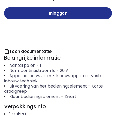
Inloggen
Toon documentatie
Belangrijke informatie
Aantal polen
-
1
Nom. continustroom Iu
-
20
A
Apparaatbouwvorm
-
Inbouwapparaat vaste
inbouw techniek
Uitvoering van het bedieningselement
-
Korte
draaigreep
Kleur bedieningselement
-
Zwart
Verpakkingsinfo
1
stuk(s)