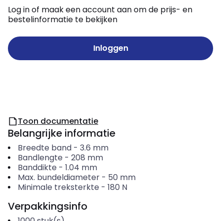
Log in of maak een account aan om de prijs- en
bestelinformatie te bekijken
Inloggen
Toon documentatie
Belangrijke informatie
Breedte band
-
3.6
mm
Bandlengte
-
208
mm
Banddikte
-
1.04
mm
Max. bundeldiameter
-
50
mm
Minimale treksterkte
-
180
N
Verpakkingsinfo
1000
stuk(s)