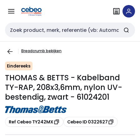
Overslaan
Overslaan
naar
naar
navigatie
inhoud
Zoekveld invoer
Breadcrumb bekijken
Eindereeks
THOMAS & BETTS - Kabelband
TY-RAP, 208x3,6mm, nylon UV-
bestendig, zwart - 61024201
Kopiëren
Kopiëren
Ref Cebeo TY242MX
Cebeo ID 0322627