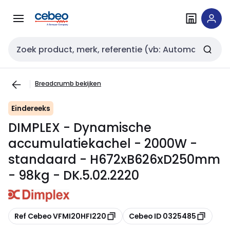
Overslaan
Overslaan
naar
naar
navigatie
inhoud
Zoekveld invoer
Breadcrumb bekijken
Eindereeks
DIMPLEX - Dynamische
accumulatiekachel - 2000W -
standaard - H672xB626xD250mm
- 98kg - DK.5.02.2220
Kopiëren
Kopiëren
Ref Cebeo VFMI20HFI220
Cebeo ID 0325485