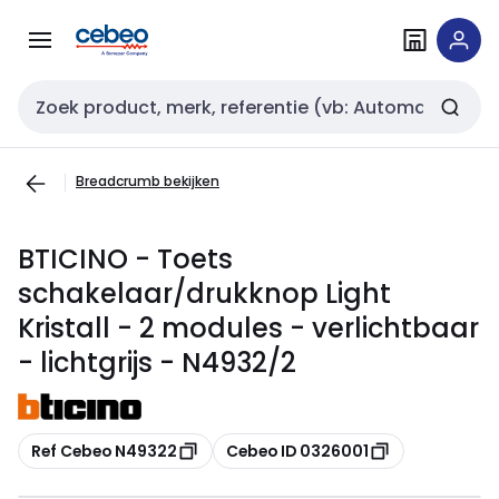
Overslaan
Overslaan
naar
naar
navigatie
inhoud
Zoekveld invoer
Breadcrumb bekijken
BTICINO - Toets
schakelaar/drukknop Light
Kristall - 2 modules - verlichtbaar
- lichtgrijs - N4932/2
Kopiëren
Kopiëren
Ref Cebeo N49322
Cebeo ID 0326001