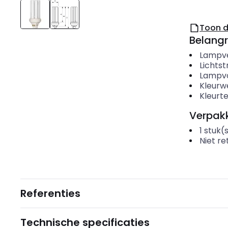
Toon 
Belangr
Lampv
Lichts
Lampv
Kleurw
Kleurt
Verpakk
1
stuk(
Niet r
Referenties
Technische specificaties