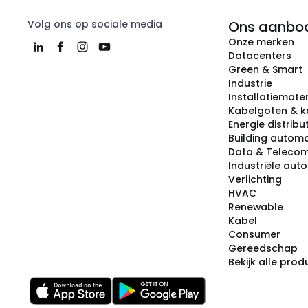
Volg ons op sociale media
Ons aanbo
Onze merken
Datacenters
Green & Smart
Industrie
Installatiemater
Kabelgoten & k
Energie distribu
Building automa
Data & Teleco
Industriële aut
Verlichting
HVAC
Renewable
Kabel
Consumer
Gereedschap
Bekijk alle pro