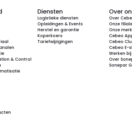
d
Diensten
Over on
Logistieke diensten
Over Ceb
Opleidingen & Events
Onze filial
Herstel en garantie
Onze mer
Koperkoers
Cebeo Ap
iaal
Tariefwijzigingen
Cebeo Cl
analen
Cebeo E-
tie
Werken bi
tion & Control
Over Sone
m
Sonepar 
omatisatie
ducten