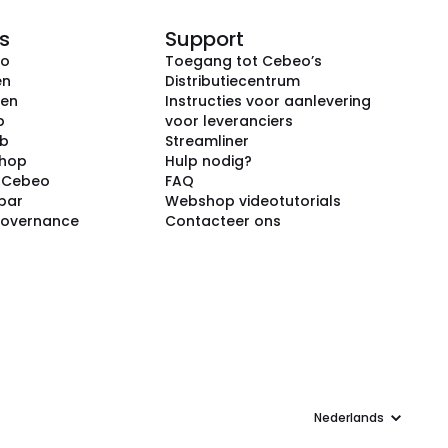
s
Support
eo
Toegang tot Cebeo’s
en
Distributiecentrum
ken
Instructies voor aanlevering
p
voor leveranciers
ub
Streamliner
shop
Hulp nodig?
j Cebeo
FAQ
par
Webshop videotutorials
Governance
Contacteer ons
Taal