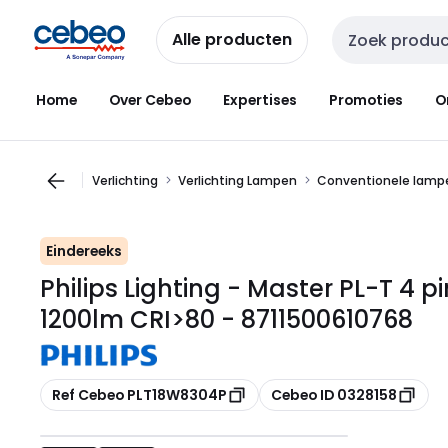
Overslaan
Overslaan
naar
naar
Alle producten
Zoekveld invoer
navigatie
inhoud
Home
Over Cebeo
Expertises
Promoties
O
Verlichting
Verlichting Lampen
Conventionele lampe
Eindereeks
Philips Lighting - Master PL-T 4
1200lm CRI>80 - 8711500610768
Kopiëren
Kopiëren
Ref Cebeo PLT18W8304P
Cebeo ID 0328158