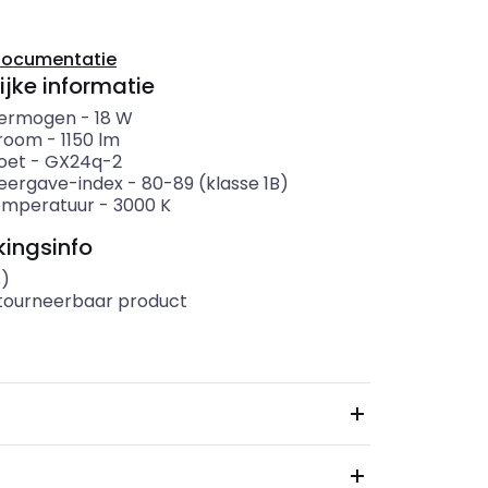
documentatie
ijke informatie
ermogen
-
18
W
troom
-
1150
lm
oet
-
GX24q-2
eergave-index
-
80-89 (klasse 1B)
emperatuur
-
3000
K
ingsinfo
s)
etourneerbaar product