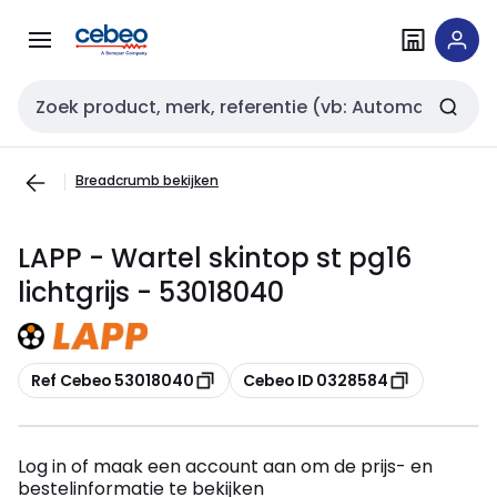
Overslaan
Overslaan
naar
naar
navigatie
inhoud
Zoekveld invoer
Breadcrumb bekijken
LAPP - Wartel skintop st pg16
lichtgrijs - 53018040
Kopiëren
Kopiëren
Ref Cebeo 53018040
Cebeo ID 0328584
Log in of maak een account aan om de prijs- en
bestelinformatie te bekijken