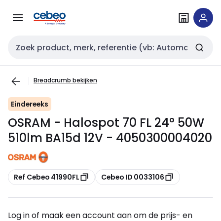
Overslaan
Overslaan
naar
naar
navigatie
inhoud
Zoekveld invoer
Breadcrumb bekijken
Eindereeks
OSRAM - Halospot 70 FL 24° 50W
510lm BA15d 12V - 4050300004020
Kopiëren
Kopiëren
Ref Cebeo 41990FL
Cebeo ID 0033106
Log in of maak een account aan om de prijs- en