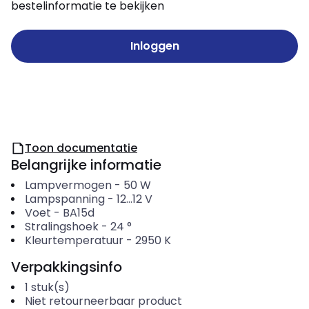
bestelinformatie te bekijken
Inloggen
Toon documentatie
Belangrijke informatie
Lampvermogen
-
50
W
Lampspanning
-
12...12
V
Voet
-
BA15d
Stralingshoek
-
24
°
Kleurtemperatuur
-
2950
K
Verpakkingsinfo
1
stuk(s)
Niet retourneerbaar product