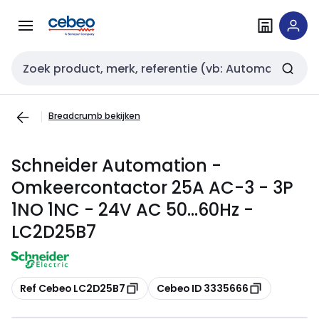
Overslaan
Overslaan
naar
naar
navigatie
inhoud
Zoekveld invoer
Breadcrumb bekijken
Schneider Automation -
Omkeercontactor 25A AC-3 - 3P
1NO 1NC - 24V AC 50...60Hz -
LC2D25B7
Kopiëren
Kopiëren
Ref Cebeo LC2D25B7
Cebeo ID 3335666