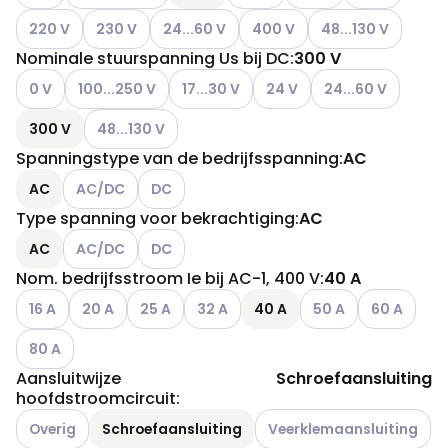
Andere varianten (Huidige combinatie niet mogelijk)
Andere varianten (Huidige combinatie niet mogelijk)
Andere varianten (Huidige combinatie niet
Andere varianten (Huidige com
Andere varianten (H
220 V
230 V
24...60 V
400 V
48...130 V
Nominale stuurspanning Us bij DC
:
300 V
Andere varianten (Huidige combinatie niet mogelijk)
Andere varianten (Huidige combinatie niet mogelijk)
Andere varianten (Huidige combinatie ni
Andere varianten (Huidige c
Andere varianten (H
0 V
100...250 V
17...30 V
24 V
24...60 V
Andere varianten (Huidige combinatie niet mogelijk)
300 V
48...130 V
Spanningstype van de bedrijfsspanning
:
AC
Andere varianten (Huidige combinatie niet mogelijk)
Andere varianten (Huidige combinatie niet m
AC
AC/DC
DC
Type spanning voor bekrachtiging
:
AC
Andere varianten (Huidige combinatie niet mogelijk)
Andere varianten (Huidige combinatie niet m
AC
AC/DC
DC
Nom. bedrijfsstroom Ie bij AC-1, 400 V
:
40 A
Andere varianten (Huidige combinatie niet mogelijk)
Andere varianten (Huidige combinatie niet mogelijk)
Andere varianten (Huidige combinatie niet mo
Andere varianten (Huidige combinatie
Andere varianten (Hu
Andere varia
16 A
20 A
25 A
32 A
40 A
50 A
60 A
Andere varianten (Huidige combinatie niet mogelijk)
80 A
Aansluitwijze
Schroefaansluiting
hoofdstroomcircuit
:
Andere varianten (Huidige combinatie niet mogelijk)
Andere varianten (Huidige c
Overig
Schroefaansluiting
Veerklemaansluiting