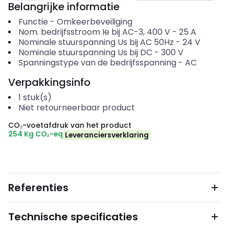
Belangrijke informatie
Functie
-
Omkeerbeveiliging
Nom. bedrijfsstroom Ie bij AC-3, 400 V
-
25
A
Nominale stuurspanning Us bij AC 50Hz
-
24
V
Nominale stuurspanning Us bij DC
-
300
V
Spanningstype van de bedrijfsspanning
-
AC
Verpakkingsinfo
1
stuk(s)
Niet retourneerbaar product
CO₂-voetafdruk van het product
254 Kg CO₂-eq
Leveranciersverklaring
Referenties
Technische specificaties