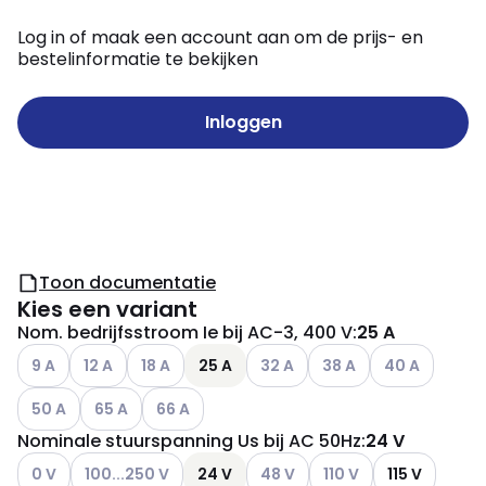
Log in of maak een account aan om de prijs- en
bestelinformatie te bekijken
Inloggen
Toon documentatie
Kies een variant
Nom. bedrijfsstroom Ie bij AC-3, 400 V
:
25 A
Andere varianten (Huidige combinatie niet mogelijk)
Andere varianten (Huidige combinatie niet mogelijk)
Andere varianten (Huidige combinatie niet moge
Andere varianten (Huidige comb
Andere varianten (Huid
Andere variant
9 A
12 A
18 A
25 A
32 A
38 A
40 A
Andere varianten (Huidige combinatie niet mogelijk)
Andere varianten (Huidige combinatie niet mogelijk)
Andere varianten (Huidige combinatie niet mo
50 A
65 A
66 A
Nominale stuurspanning Us bij AC 50Hz
:
24 V
Andere varianten (Huidige combinatie niet mogelijk)
Andere varianten (Huidige combinatie niet mogelijk)
Andere varianten (Huidige comb
Andere varianten (Huid
0 V
100...250 V
24 V
48 V
110 V
115 V