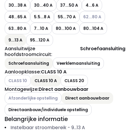
30...38 A
30...40 A
37...50 A
4...6 A
Andere varianten (Huidig
48...65 A
5.5...8 A
55...70 A
62...80 A
63...80 A
7...10 A
80...100 A
80...104 A
9...13 A
95...120 A
Aansluitwijze
Schroefaansluiting
hoofdstroomcircuit
:
Schroefaansluiting
Veerklemaansluiting
Aanloopklasse
:
CLASS 10 A
Andere varianten (Huidige combinatie niet mogelijk)
CLASS 10
CLASS 10 A
CLASS 20
Montagewijze
:
Direct aanbouwbaar
Andere varianten (Huidige combinatie niet mogelijk)
Afzonderlijke opstelling
Direct aanbouwbaar
Directaanbouw/individuele opstelling
Belangrijke informatie
Instelbaar stroombereik
-
9...13
A