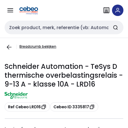
Overslaan
Overslaan
naar
naar
navigatie
inhoud
Zoekveld invoer
Breadcrumb bekijken
Schneider Automation - TeSys D
thermische overbelastingsrelais -
9-13 A - klasse 10A - LRD16
Kopiëren
Kopiëren
Ref Cebeo LRD16
Cebeo ID 3335817