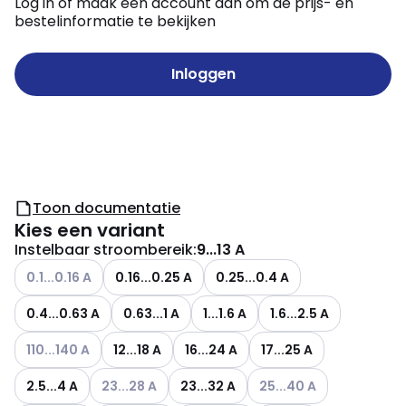
Log in of maak een account aan om de prijs- en
bestelinformatie te bekijken
Inloggen
Toon documentatie
Kies een variant
Instelbaar stroombereik
:
9...13 A
Andere varianten (Huidige combinatie niet mogelijk)
0.1...0.16 A
0.16...0.25 A
0.25...0.4 A
0.4...0.63 A
0.63...1 A
1...1.6 A
1.6...2.5 A
Andere varianten (Huidige combinatie niet mogelijk)
110...140 A
12...18 A
16...24 A
17...25 A
Andere varianten (Huidige combinatie niet mogeli
Andere varianten (Huidig
2.5...4 A
23...28 A
23...32 A
25...40 A