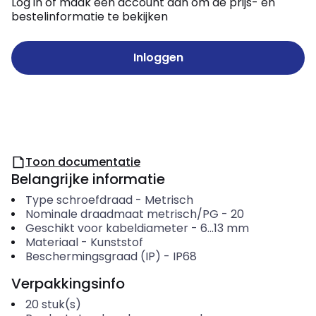
Log in of maak een account aan om de prijs- en
bestelinformatie te bekijken
Inloggen
Toon documentatie
Belangrijke informatie
Type schroefdraad
-
Metrisch
Nominale draadmaat metrisch/PG
-
20
Geschikt voor kabeldiameter
-
6...13
mm
Materiaal
-
Kunststof
Beschermingsgraad (IP)
-
IP68
Verpakkingsinfo
20
stuk(s)