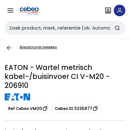
Overslaan
Overslaan
naar
naar
navigatie
inhoud
Zoekveld invoer
Breadcrumb bekijken
EATON - Wartel metrisch
kabel-/buisinvoer CI V-M20 -
206910
Kopiëren
Kopiëren
Ref Cebeo VM20
Cebeo ID 3335877