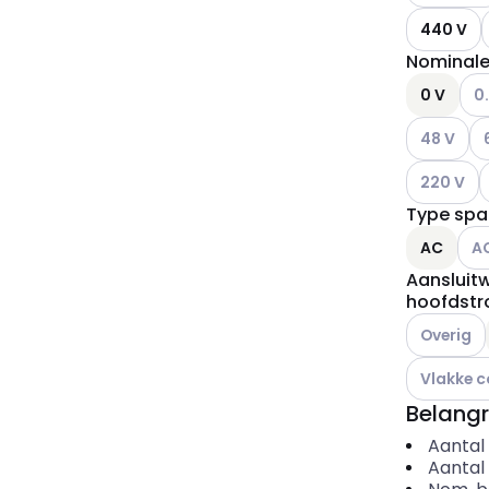
440 V
Nominale
And
0 V
0.
Andere var
An
48 V
Andere var
A
220 V
Type spa
Ande
AC
A
Aansluitw
hoofdstr
Andere var
Overig
Andere var
Vlakke c
Belangr
Aantal
Aantal