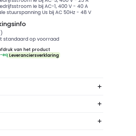
drijfsstroom Ie bij AC-3, 400 V
-
25
A
drijfsstroom Ie bij AC-1, 400 V
-
40
A
le stuurspanning Us bij AC 50Hz
-
48
V
ingsinfo
s)
t standaard op voorraad
fdruk van het product
₂-eq
Leveranciersverklaring