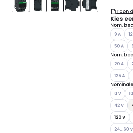
Toon 
Kies ee
Nom. bedr
Andere var
And
9 A
12
Andere var
An
50 A
Nom. bedr
Andere var
An
20 A
Andere var
A
125 A
Nominale
Andere var
And
0 V
1
Andere var
42 V
120 V
Andere var
24...60 V