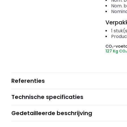
Nom. be
Nom. be
Nomina
Verpakk
1
stuk(
Produc
CO₂-voeta
127 Kg CO
Referenties
Technische specificaties
Gedetailleerde beschrijving