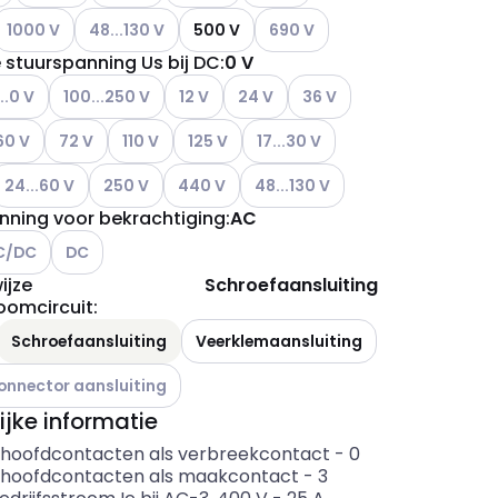
Andere varianten (Huidige combinatie niet mogelijk)
Andere varianten (Huidige combinatie niet mogelijk)
Andere varianten (Huidige comb
1000 V
48...130 V
500 V
690 V
 stuurspanning Us bij DC
:
0 V
ere varianten (Huidige combinatie niet mogelijk)
Andere varianten (Huidige combinatie niet mogelijk)
Andere varianten (Huidige combinatie niet 
Andere varianten (Huidige combinat
Andere varianten (Huidige 
..0 V
100...250 V
12 V
24 V
36 V
ianten (Huidige combinatie niet mogelijk)
dere varianten (Huidige combinatie niet mogelijk)
Andere varianten (Huidige combinatie niet mogelijk)
Andere varianten (Huidige combinatie niet mogelij
Andere varianten (Huidige combinatie nie
Andere varianten (Huidige combin
60 V
72 V
110 V
125 V
17...30 V
ianten (Huidige combinatie niet mogelijk)
ndere varianten (Huidige combinatie niet mogelijk)
Andere varianten (Huidige combinatie niet mogelijk)
Andere varianten (Huidige combinatie niet 
Andere varianten (Huidige combin
24...60 V
250 V
440 V
48...130 V
nning voor bekrachtiging
:
AC
re varianten (Huidige combinatie niet mogelijk)
Andere varianten (Huidige combinatie niet mogelijk)
C/DC
DC
ijze
Schroefaansluiting
oomcircuit
:
ianten (Huidige combinatie niet mogelijk)
Schroefaansluiting
Veerklemaansluiting
ianten (Huidige combinatie niet mogelijk)
onnector aansluiting
ijke informatie
 hoofdcontacten als verbreekcontact
-
0
 hoofdcontacten als maakcontact
-
3