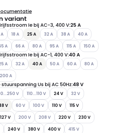
documentatie
n variant
ijfsstroom Ie bij AC-3, 400 V
:
25 A
ianten (Huidige combinatie niet mogelijk)
ere varianten (Huidige combinatie niet mogelijk)
Andere varianten (Huidige combinatie niet mogelijk)
Andere varianten (Huidige combinatie niet m
Andere varianten (Huidige combinati
Andere varianten (Huidige c
 A
18 A
25 A
32 A
38 A
40 A
ianten (Huidige combinatie niet mogelijk)
dere varianten (Huidige combinatie niet mogelijk)
Andere varianten (Huidige combinatie niet mogelijk)
Andere varianten (Huidige combinatie niet mogelij
Andere varianten (Huidige combinatie niet
Andere varianten (Huidige combina
Andere varianten (Huidige
65 A
66 A
80 A
95 A
115 A
150 A
ijfsstroom Ie bij AC-1, 400 V
:
40 A
ianten (Huidige combinatie niet mogelijk)
dere varianten (Huidige combinatie niet mogelijk)
Andere varianten (Huidige combinatie niet mogelijk)
Andere varianten (Huidige combinatie niet
Andere varianten (Huidige combin
Andere varianten (Huidig
25 A
32 A
40 A
50 A
60 A
80 A
ianten (Huidige combinatie niet mogelijk)
ndere varianten (Huidige combinatie niet mogelijk)
200 A
 stuurspanning Us bij AC 50Hz
:
48 V
ianten (Huidige combinatie niet mogelijk)
ere varianten (Huidige combinatie niet mogelijk)
Andere varianten (Huidige combinatie niet mogelijk)
Andere varianten (Huidige combi
00...250 V
110...110 V
24 V
32 V
ianten (Huidige combinatie niet mogelijk)
Andere varianten (Huidige combinatie niet mogelijk)
Andere varianten (Huidige combinatie niet mogelij
48 V
60 V
100 V
110 V
115 V
Andere varianten (Huidige combinatie niet mogelijk)
Andere varianten (Huidige combinatie niet moge
127 V
200 V
208 V
220 V
230 V
ianten (Huidige combinatie niet mogelijk)
Andere varianten (Huidige combin
240 V
380 V
400 V
415 V