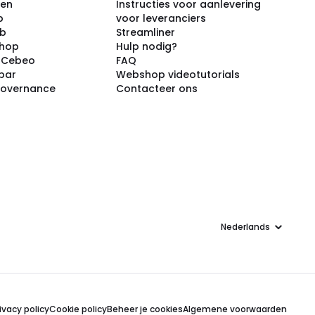
ken
Instructies voor aanlevering
p
voor leveranciers
ub
Streamliner
shop
Hulp nodig?
j Cebeo
FAQ
par
Webshop videotutorials
Governance
Contacteer ons
Taal
ivacy policy
Cookie policy
Beheer je cookies
Algemene voorwaarden