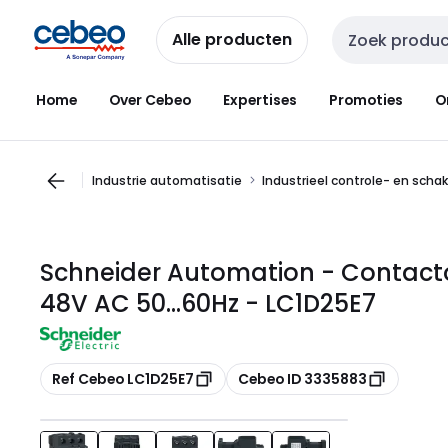
Overslaan
Overslaan
naar
naar
Alle producten
Zoekveld invoer
navigatie
inhoud
Home
Over Cebeo
Expertises
Promoties
O
Industrie automatisatie
Industrieel controle- en scha
Schneider Automation - Contacto
48V AC 50...60Hz - LC1D25E7
Kopiëren
Kopiëren
Ref Cebeo LC1D25E7
Cebeo ID 3335883