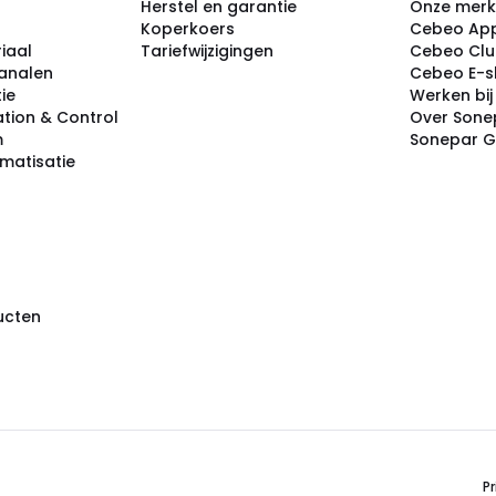
Herstel en garantie
Onze mer
Koperkoers
Cebeo Ap
iaal
Tariefwijzigingen
Cebeo Cl
analen
Cebeo E-
tie
Werken bi
tion & Control
Over Sone
m
Sonepar 
omatisatie
ducten
Pr