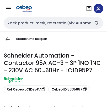
Overslaan
Overslaan
naar
naar
navigatie
inhoud
Zoekveld invoer
Breadcrumb bekijken
Schneider Automation -
Contactor 95A AC-3 - 3P 1NO 1NC
- 230V AC 50...60Hz - LC1D95P7
Kopiëren
Kopiëren
Ref Cebeo LC1D95P7
Cebeo ID 3335887