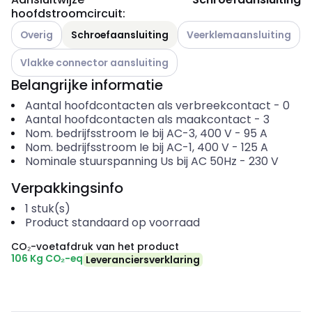
hoofdstroomcircuit
:
Andere varianten (Huidige combinatie niet mogelijk)
Andere varianten (Huidige c
Overig
Schroefaansluiting
Veerklemaansluiting
Andere varianten (Huidige combinatie niet mogelijk)
Vlakke connector aansluiting
Belangrijke informatie
Aantal hoofdcontacten als verbreekcontact
-
0
Aantal hoofdcontacten als maakcontact
-
3
Nom. bedrijfsstroom Ie bij AC-3, 400 V
-
95
A
Nom. bedrijfsstroom Ie bij AC-1, 400 V
-
125
A
Nominale stuurspanning Us bij AC 50Hz
-
230
V
Verpakkingsinfo
1
stuk(s)
Product standaard op voorraad
CO₂-voetafdruk van het product
106 Kg CO₂-eq
Leveranciersverklaring