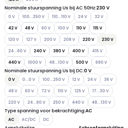
Nominale stuurspanning Us bij AC 50Hz
:
230 V
Andere varianten (Huidige combinatie niet mogelijk)
Andere varianten (Huidige combinatie niet mogelijk)
Andere varianten (Huidige combinatie ni
Andere varianten (Huidige 
Andere varianten (
0 V
100...250 V
110...110 V
24 V
32 V
Andere varianten (Huidige combinatie niet mo
Andere varianten (Huidige combinatie
42 V
48 V
60 V
100 V
110 V
115 V
Andere varianten (Huidige combinatie niet mogelijk)
Andere varianten (Huidige combinatie niet mogelijk)
Andere varianten (Huidige combinatie niet m
Andere varianten (Huidige combina
120 V
127 V
200 V
208 V
220 V
230 V
Andere varianten (Huidige combinatie niet mogelijk)
Andere varianten (H
24...60 V
240 V
380 V
400 V
415 V
Andere varianten (Huidige combinatie niet mogelijk
Andere varianten (Huidige combinatie nie
Andere varianten 
440 V
1000 V
48...130 V
500 V
690 V
Nominale stuurspanning Us bij DC
:
0 V
Andere varianten (Huidige combinatie niet mogelijk)
Andere varianten (Huidige combinatie niet m
Andere varianten (Huidige com
Andere varianten (Hui
Andere varian
0 V
0...0 V
100...250 V
12 V
24 V
36 V
Andere varianten (Huidige combinatie niet mogelijk)
Andere varianten (Huidige combinatie niet mogelijk)
Andere varianten (Huidige combinatie niet mo
Andere varianten (Huidige combinatie
Andere varianten (Huidige co
Andere varianten (H
48 V
60 V
72 V
110 V
125 V
17...30 V
Andere varianten (Huidige combinatie niet mogelijk)
Andere varianten (Huidige combinatie niet mogelijk)
Andere varianten (Huidige combinatie n
Andere varianten (Huidige com
Andere varianten (H
220 V
24...60 V
250 V
440 V
48...130 V
Type spanning voor bekrachtiging
:
AC
Andere varianten (Huidige combinatie niet mogelijk)
Andere varianten (Huidige combinatie niet m
AC
AC/DC
DC
Aansluitwijze
Schroefaansluiting