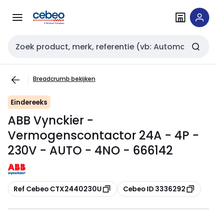
Overslaan
Overslaan
naar
naar
navigatie
inhoud
Zoekveld invoer
Breadcrumb bekijken
Eindereeks
ABB Vynckier -
Vermogenscontactor 24A - 4P -
230V - AUTO - 4NO - 666142
Kopiëren
Kopiëren
Ref Cebeo CTX2440230U
Cebeo ID 3336292