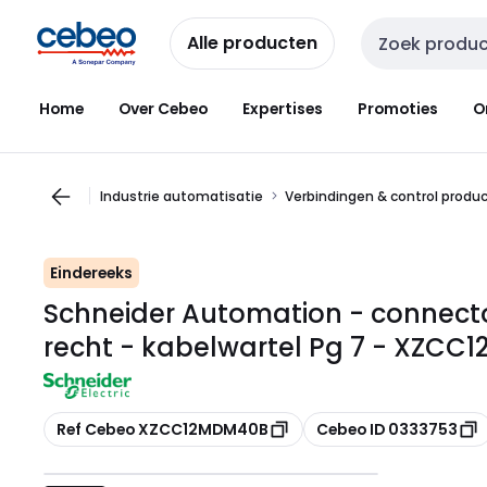
Overslaan
Overslaan
naar
naar
Alle producten
Zoekveld invoer
navigatie
inhoud
Home
Over Cebeo
Expertises
Promoties
O
Industrie automatisatie
Verbindingen & control produ
Eindereeks
Schneider Automation - connector
recht - kabelwartel Pg 7 - XZC
Kopiëren
Kopiëren
Ref Cebeo XZCC12MDM40B
Cebeo ID 0333753