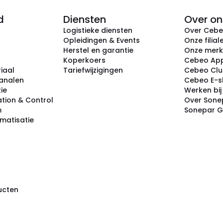
d
Diensten
Over on
Logistieke diensten
Over Ceb
Opleidingen & Events
Onze filial
Herstel en garantie
Onze mer
Koperkoers
Cebeo Ap
iaal
Tariefwijzigingen
Cebeo Cl
analen
Cebeo E-
tie
Werken bi
tion & Control
Over Sone
m
Sonepar 
omatisatie
ducten