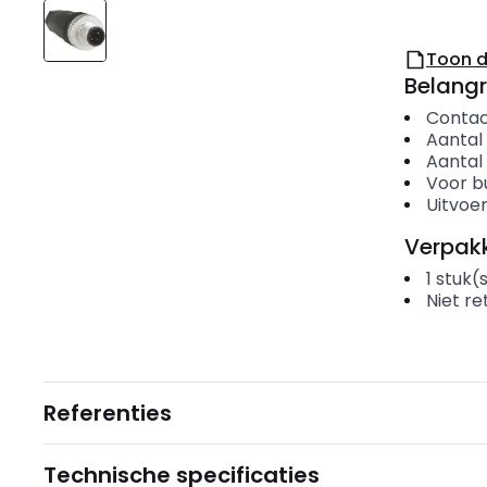
Toon 
Belangr
Contac
Aantal
Aantal
Voor b
Uitvoer
Verpakk
1
stuk(
Niet r
Referenties
Technische specificaties