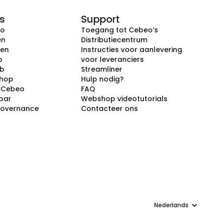
s
Support
eo
Toegang tot Cebeo’s
en
Distributiecentrum
ken
Instructies voor aanlevering
p
voor leveranciers
ub
Streamliner
shop
Hulp nodig?
j Cebeo
FAQ
par
Webshop videotutorials
Governance
Contacteer ons
Taal