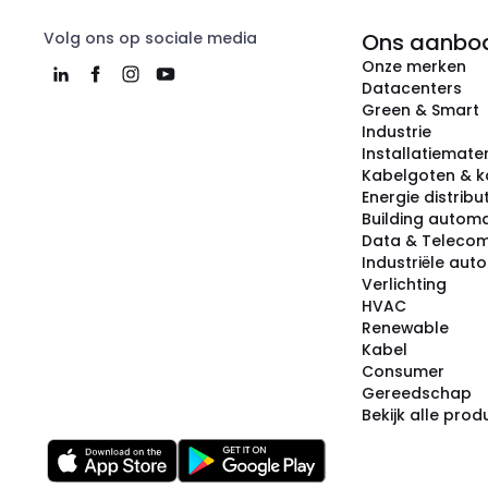
Volg ons op sociale media
Ons aanbo
Onze merken
Datacenters
Green & Smart
Industrie
Installatiemater
Kabelgoten & k
Energie distribu
Building automa
Data & Teleco
Industriële aut
Verlichting
HVAC
Renewable
Kabel
Consumer
Gereedschap
Bekijk alle pro