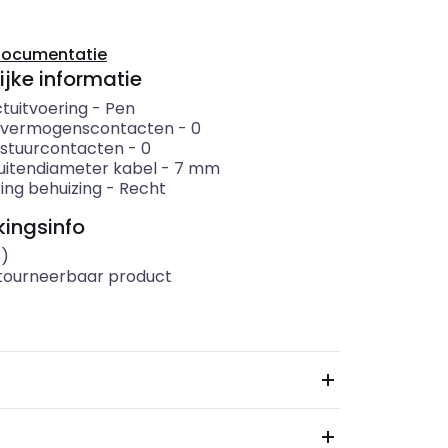
documentatie
ijke informatie
tuitvoering
-
Pen
 vermogenscontacten
-
0
 stuurcontacten
-
0
uitendiameter kabel
-
7
mm
ing behuizing
-
Recht
ingsinfo
s)
etourneerbaar product