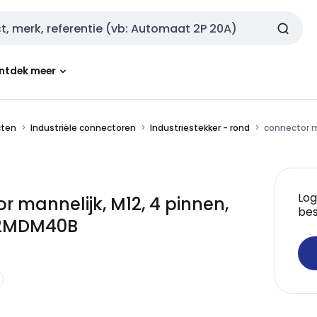
ntdek meer
cten
Industriële connectoren
Industriestekker - rond
connector ma
Log
 mannelijk, M12, 4 pinnen,
bes
C12MDM40B