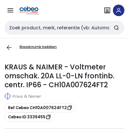
Overslaan
Overslaan
naar
naar
navigatie
inhoud
Zoekveld invoer
Breadcrumb bekijken
KRAUS & NAIMER - Voltmeter
omschak. 20A LL-0-LN frontinb.
centr. IP66 - CH10A007624FT2
Kopiëren
Ref Cebeo CH10A007624FT2
Kopiëren
Cebeo ID 3339455