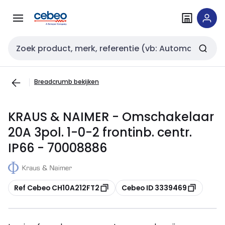
Overslaan
Overslaan
naar
naar
navigatie
inhoud
Zoekveld invoer
Breadcrumb bekijken
KRAUS & NAIMER - Omschakelaar
20A 3pol. 1-0-2 frontinb. centr.
IP66 - 70008886
Kopiëren
Kopiëren
Ref Cebeo CH10A212FT2
Cebeo ID 3339469