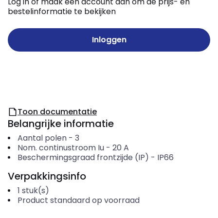
Log in of maak een account aan om de prijs- en
bestelinformatie te bekijken
Inloggen
Toon documentatie
Belangrijke informatie
Aantal polen
-
3
Nom. continustroom Iu
-
20
A
Beschermingsgraad frontzijde (IP)
-
IP66
Verpakkingsinfo
1
stuk(s)
Product standaard op voorraad