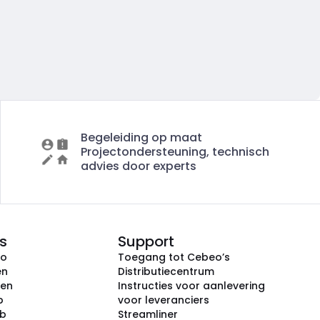
Begeleiding op maat
Projectondersteuning, technisch
advies door experts
s
Support
eo
Toegang tot Cebeo’s
en
Distributiecentrum
ken
Instructies voor aanlevering
p
voor leveranciers
ub
Streamliner