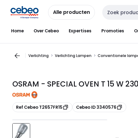
Overslaan
Overslaan
naar
naar
Alle producten
Zoekveld invoer
navigatie
inhoud
Home
Over Cebeo
Expertises
Promoties
O
Verlichting
Verlichting Lampen
Conventionele lamp
OSRAM - SPECIAL OVEN T 15 W 23
Kopiëren
Kopiëren
Ref Cebeo T2657FR15
Cebeo ID 3340576