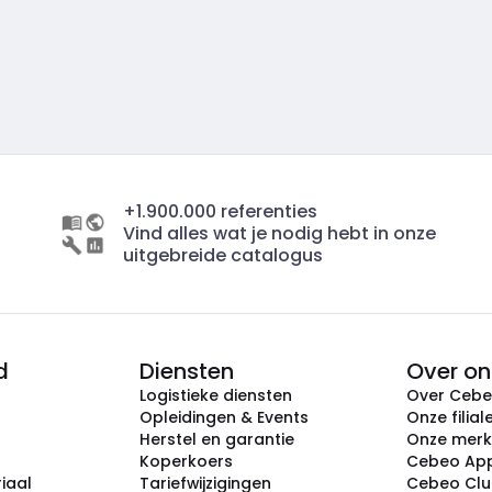
+1.900.000 referenties
Vind alles wat je nodig hebt in onze
uitgebreide catalogus
d
Diensten
Over on
Logistieke diensten
Over Ceb
Opleidingen & Events
Onze filial
Herstel en garantie
Onze mer
Koperkoers
Cebeo Ap
iaal
Tariefwijzigingen
Cebeo Cl