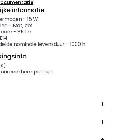
documentatie
ijke informatie
ermogen
-
15
W
ing
-
Mat, dof
troom
-
85
lm
E14
elde nominale levensduur
-
1000
h
ingsinfo
(s)
etourneerbaar product