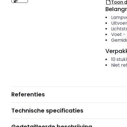
Toon 
Belangr
Lampv
Uitvoer
Lichts
Voet
-
Gemidd
Verpakk
10
stuk
Niet r
Referenties
Technische specificaties
Gedetailleerde beschrijving