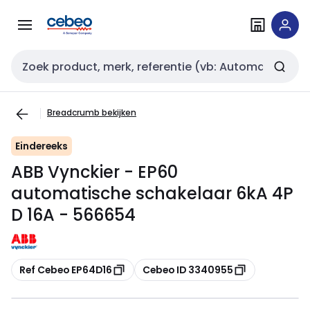
Overslaan
Overslaan
naar
naar
navigatie
inhoud
Zoekveld invoer
Breadcrumb bekijken
Eindereeks
ABB Vynckier - EP60
automatische schakelaar 6kA 4P
D 16A - 566654
Kopiëren
Kopiëren
Ref Cebeo EP64D16
Cebeo ID 3340955