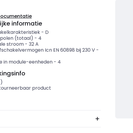
documentatie
ijke informatie
kelkarakteristiek
-
D
polen (totaal)
-
4
le stroom
-
32
A
fschakelvermogen Icn EN 60898 bij 230 V
-
e in module-eenheden
-
4
ingsinfo
s)
etourneerbaar product