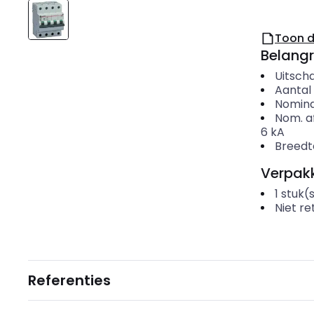
Toon 
Belangr
Uitscha
Aantal 
Nomina
Nom. a
6
kA
Breedt
Verpakk
1
stuk(
Niet r
Referenties