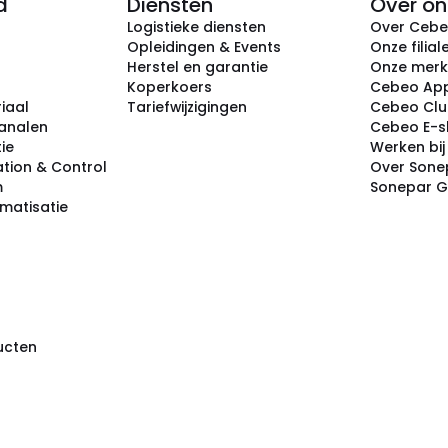
d
Diensten
Over on
Logistieke diensten
Over Ceb
Opleidingen & Events
Onze filial
Herstel en garantie
Onze mer
Koperkoers
Cebeo Ap
iaal
Tariefwijzigingen
Cebeo Cl
analen
Cebeo E-
tie
Werken bi
tion & Control
Over Sone
m
Sonepar 
omatisatie
ducten