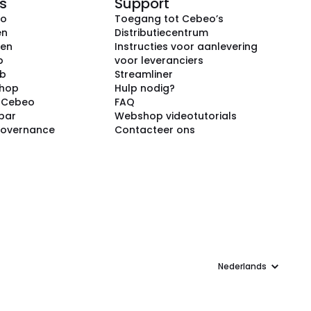
s
Support
eo
Toegang tot Cebeo’s
en
Distributiecentrum
ken
Instructies voor aanlevering
p
voor leveranciers
ub
Streamliner
shop
Hulp nodig?
j Cebeo
FAQ
par
Webshop videotutorials
Governance
Contacteer ons
Taal