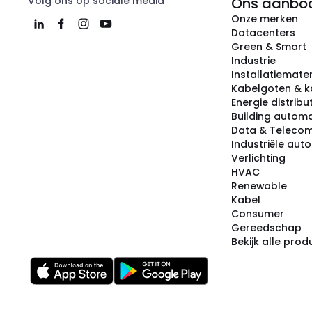
Volg ons op sociale media
Ons aanbo
Onze merken
Datacenters
Green & Smart
Industrie
Installatiemater
Kabelgoten & k
Energie distribu
Building automa
Data & Teleco
Industriële aut
Verlichting
HVAC
Renewable
Kabel
Consumer
Gereedschap
Bekijk alle pro