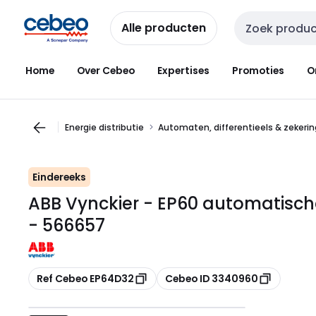
Overslaan
Overslaan
naar
naar
Alle producten
Zoekveld invoer
navigatie
inhoud
Home
Over Cebeo
Expertises
Promoties
O
Energie distributie
Automaten, differentieels & zekeri
Eindereeks
ABB Vynckier - EP60 automatisch
- 566657
Kopiëren
Kopiëren
Ref Cebeo EP64D32
Cebeo ID 3340960