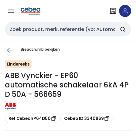
Overslaan
Overslaan
naar
naar
navigatie
inhoud
Zoekveld invoer
Breadcrumb bekijken
Eindereeks
ABB Vynckier - EP60
automatische schakelaar 6kA 4P
D 50A - 566659
Kopiëren
Kopiëren
Ref Cebeo EP64D50
Cebeo ID 3340969