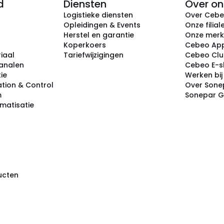
d
Diensten
Over on
Logistieke diensten
Over Ceb
Opleidingen & Events
Onze filial
Herstel en garantie
Onze mer
Koperkoers
Cebeo Ap
iaal
Tariefwijzigingen
Cebeo Cl
analen
Cebeo E-
tie
Werken bi
tion & Control
Over Sone
m
Sonepar 
omatisatie
ducten