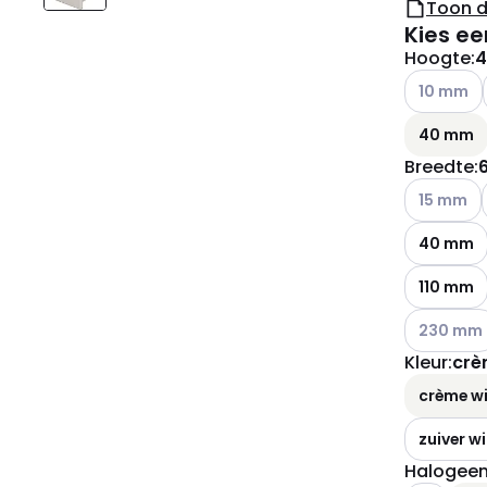
Toon 
Kies ee
Hoogte
:
Andere var
10 mm
40 mm
Breedte
:
Andere var
15 mm
40 mm
110 mm
Andere var
230 mm
Kleur
:
crè
crème w
zuiver wi
Halogeenv