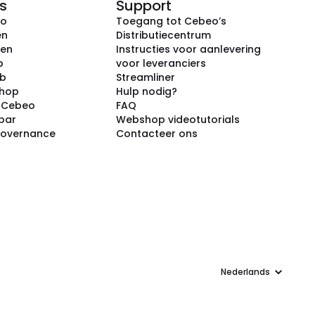
s
Support
eo
Toegang tot Cebeo’s
en
Distributiecentrum
ken
Instructies voor aanlevering
p
voor leveranciers
ub
Streamliner
shop
Hulp nodig?
j Cebeo
FAQ
par
Webshop videotutorials
Governance
Contacteer ons
Taal