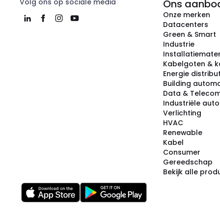
Volg ons op sociale media
Ons aanbo
Onze merken
Datacenters
Green & Smart
Industrie
Installatiemater
Kabelgoten & k
Energie distribu
Building automa
Data & Teleco
Industriële aut
Verlichting
HVAC
Renewable
Kabel
Consumer
Gereedschap
Bekijk alle pro