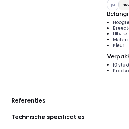
Andere var
ja
ne
Belangr
Hoogt
Breedt
Uitvoer
Materi
Kleur
Verpakk
10
stuk
Produc
Referenties
Technische specificaties