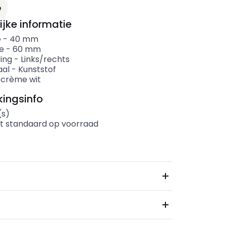
ianten (Huidige combinatie niet mogelijk)
e
ijke informatie
e
-
40
mm
e
-
60
mm
ing
-
Links/rechts
aal
-
Kunststof
-
crème wit
ingsinfo
(s)
t standaard op voorraad