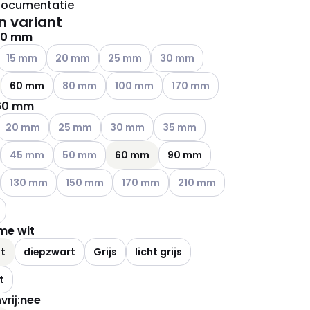
documentatie
n variant
40 mm
ianten (Huidige combinatie niet mogelijk)
Andere varianten (Huidige combinatie niet mogelijk)
Andere varianten (Huidige combinatie niet mogelijk)
Andere varianten (Huidige combinatie niet 
Andere varianten (Huidige combin
15 mm
20 mm
25 mm
30 mm
Andere varianten (Huidige combinatie niet mogelijk)
Andere varianten (Huidige combinatie niet
Andere varianten (Huidige com
60 mm
80 mm
100 mm
170 mm
60 mm
ianten (Huidige combinatie niet mogelijk)
Andere varianten (Huidige combinatie niet mogelijk)
Andere varianten (Huidige combinatie niet mogelijk)
Andere varianten (Huidige combinatie niet 
Andere varianten (Huidige combi
20 mm
25 mm
30 mm
35 mm
Andere varianten (Huidige combinatie niet mogelijk)
Andere varianten (Huidige combinatie niet mogelijk)
45 mm
50 mm
60 mm
90 mm
Andere varianten (Huidige combinatie niet mogelijk)
Andere varianten (Huidige combinatie niet mogelijk)
Andere varianten (Huidige combinatie ni
Andere varianten (Huidige co
130 mm
150 mm
170 mm
210 mm
ianten (Huidige combinatie niet mogelijk)
me wit
it
diepzwart
Grijs
licht grijs
t
rij
:
nee