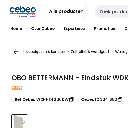
Overslaan
Overslaan
naar
naar
Alle producten
Zoekveld invoer
navigatie
inhoud
Home
Over Cebeo
Expertises
Promoties
O
Kabelgoten & kanalen
Zuil, plint & wandgoot
Wandg
OBO BETTERMANN - Eindstuk WDK 
Kopiëren
Kopiëren
Ref Cebeo WDKHE40060W
Cebeo ID 3341652