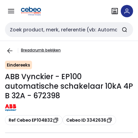
Overslaan
Overslaan
naar
naar
navigatie
inhoud
Zoekveld invoer
Breadcrumb bekijken
Eindereeks
ABB Vynckier - EP100
automatische schakelaar 10kA 4P
B 32A - 672398
Kopiëren
Kopiëren
Ref Cebeo EP104B32
Cebeo ID 3342636