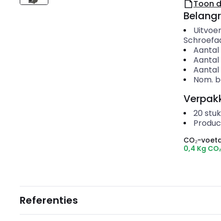
Toon 
Belangr
Uitvoer
Schroefaa
Aantal
Aantal
Aantal
Nom. be
Verpakk
20
stuk
Produc
CO₂-voeta
0,4 Kg CO
Referenties