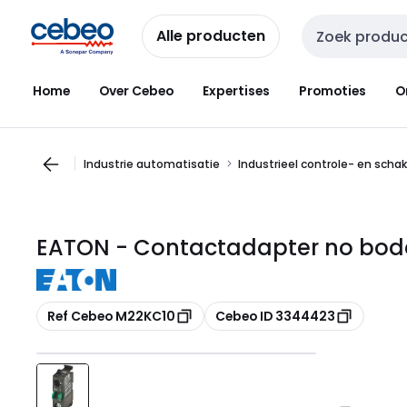
Overslaan
Overslaan
naar
naar
Alle producten
Zoekveld invoer
navigatie
inhoud
Home
Over Cebeo
Expertises
Promoties
O
Industrie automatisatie
Industrieel controle- en scha
EATON - Contactadapter no bod
Kopiëren
Kopiëren
Ref Cebeo M22KC10
Cebeo ID 3344423