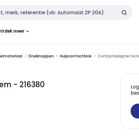
ntdek meer
kelmateriaal
Drukknoppen
Hulpcontactblok
Contactadapter no
em - 216380
Log
bes