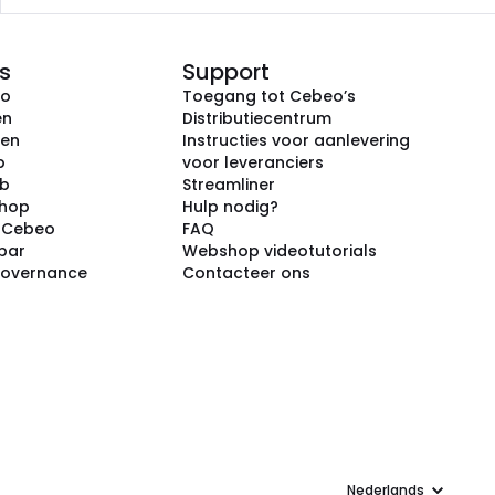
s
Support
eo
Toegang tot Cebeo’s
en
Distributiecentrum
ken
Instructies voor aanlevering
p
voor leveranciers
ub
Streamliner
shop
Hulp nodig?
j Cebeo
FAQ
par
Webshop videotutorials
Governance
Contacteer ons