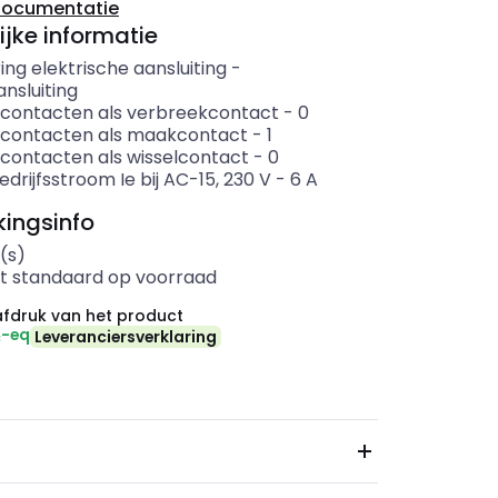
documentatie
ijke informatie
ing elektrische aansluiting
-
nsluiting
 contacten als verbreekcontact
-
0
 contacten als maakcontact
-
1
 contacten als wisselcontact
-
0
drijfsstroom Ie bij AC-15, 230 V
-
6
A
ingsinfo
(s)
t standaard op voorraad
fdruk van het product
₂-eq
Leveranciersverklaring