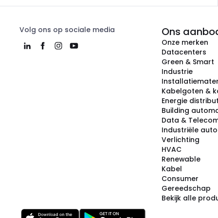
Volg ons op sociale media
Ons aanbo
Onze merken
Datacenters
Green & Smart
Industrie
Installatiemater
Kabelgoten & k
Energie distribu
Building automa
Data & Teleco
Industriële aut
Verlichting
HVAC
Renewable
Kabel
Consumer
Gereedschap
Bekijk alle pro