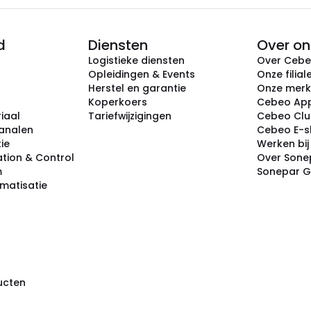
d
Diensten
Over on
Logistieke diensten
Over Ceb
Opleidingen & Events
Onze filial
Herstel en garantie
Onze mer
Koperkoers
Cebeo Ap
iaal
Tariefwijzigingen
Cebeo Cl
analen
Cebeo E-
tie
Werken bi
tion & Control
Over Sone
m
Sonepar 
omatisatie
ducten