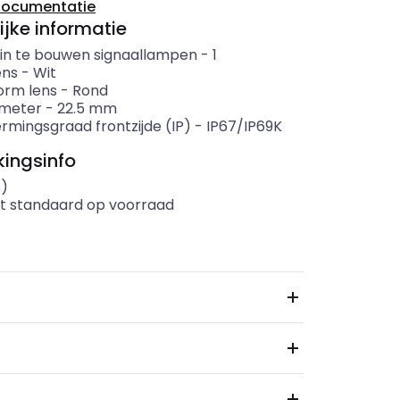
documentatie
ijke informatie
 in te bouwen signaallampen
-
1
ens
-
Wit
rm lens
-
Rond
ameter
-
22.5
mm
rmingsgraad frontzijde (IP)
-
IP67/IP69K
ingsinfo
s)
t standaard op voorraad