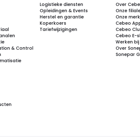
Logistieke diensten
Over Ceb
Opleidingen & Events
Onze filial
Herstel en garantie
Onze mer
Koperkoers
Cebeo Ap
iaal
Tariefwijzigingen
Cebeo Cl
analen
Cebeo E-
tie
Werken bi
tion & Control
Over Sone
m
Sonepar 
omatisatie
ducten