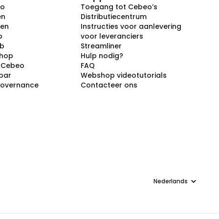
eo
Toegang tot Cebeo’s
en
Distributiecentrum
ken
Instructies voor aanlevering
p
voor leveranciers
ub
Streamliner
shop
Hulp nodig?
j Cebeo
FAQ
par
Webshop videotutorials
Governance
Contacteer ons
Taal