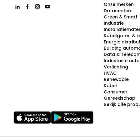
Onze merken
Datacenters
Green & Smart
Industrie
Installatiemater
Kabelgoten & k
Energie distribu
Building automa
Data & Teleco
Industriële aut
Verlichting
HVAC
Renewable
Kabel
Consumer
Gereedschap
Bekijk alle pro