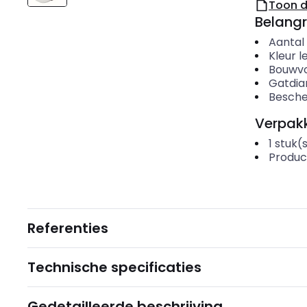
Toon 
Belangr
Aantal
Kleur l
Bouwvo
Gatdi
Besche
Verpakk
1
stuk(
Produc
Referenties
Technische specificaties
Gedetailleerde beschrijving