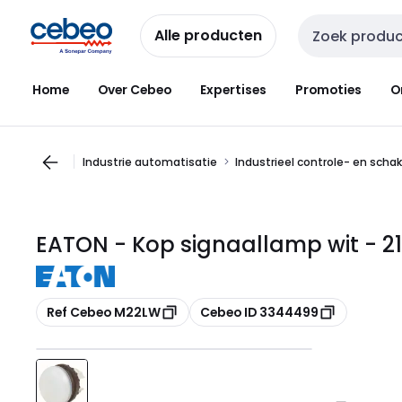
Overslaan
Overslaan
naar
naar
Alle producten
Zoekveld invoer
navigatie
inhoud
Home
Over Cebeo
Expertises
Promoties
O
Industrie automatisatie
Industrieel controle- en scha
EATON - Kop signaallamp wit - 21
Kopiëren
Kopiëren
Ref Cebeo M22LW
Cebeo ID 3344499