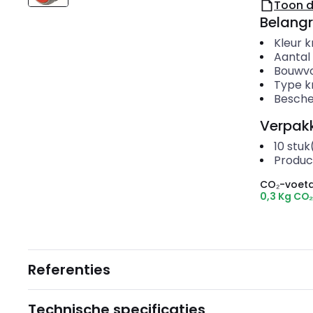
Toon 
Belangr
Kleur 
Aantal
Bouwvo
Type k
Besche
Verpakk
10
stuk
Produc
CO₂-voeta
0,3 Kg CO
Referenties
Technische specificaties