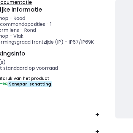
documentatie
ijke informatie
knop
-
Rood
 commandoposities
-
1
rm lens
-
Rond
nop
-
Vlak
rmingsgraad frontzijde (IP)
-
IP67/IP69K
ingsinfo
(s)
t standaard op voorraad
fdruk van het product
₂-eq
Sonepar-schatting