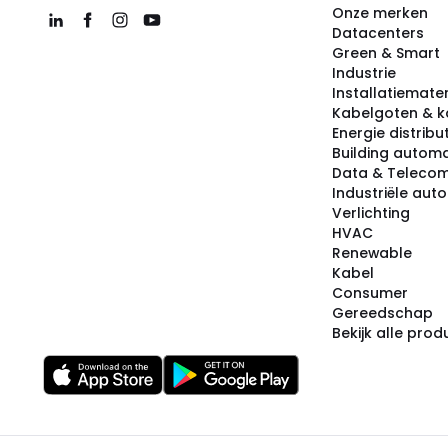
Onze merken
Datacenters
Green & Smart
Industrie
Installatiemater
Kabelgoten & k
Energie distribu
Building automa
Data & Teleco
Industriële aut
Verlichting
HVAC
Renewable
Kabel
Consumer
Gereedschap
Bekijk alle pro