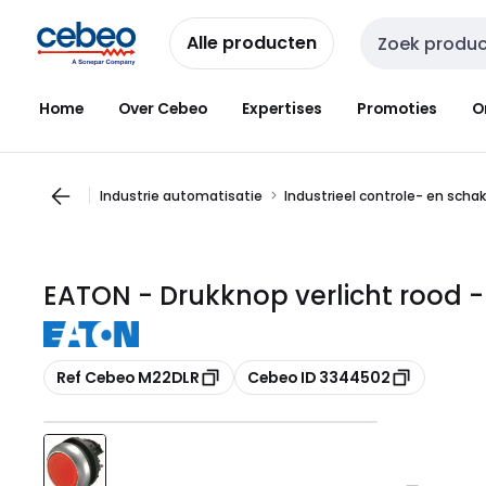
Overslaan
Overslaan
naar
naar
Alle producten
Zoekveld invoer
navigatie
inhoud
Home
Over Cebeo
Expertises
Promoties
O
Industrie automatisatie
Industrieel controle- en scha
EATON - Drukknop verlicht rood -
Kopiëren
Kopiëren
Ref Cebeo M22DLR
Cebeo ID 3344502