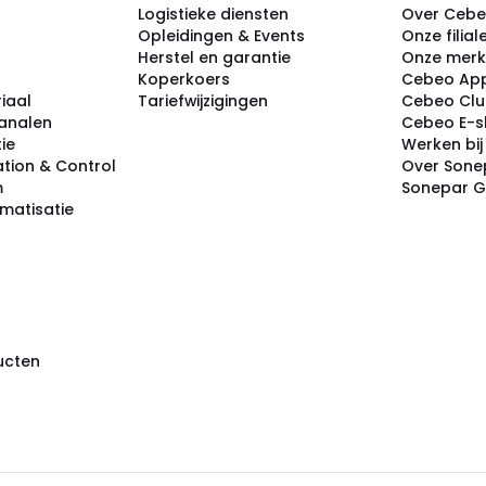
Logistieke diensten
Over Ceb
Opleidingen & Events
Onze filial
Herstel en garantie
Onze mer
Koperkoers
Cebeo Ap
iaal
Tariefwijzigingen
Cebeo Cl
analen
Cebeo E-
tie
Werken bi
tion & Control
Over Sone
m
Sonepar 
omatisatie
ducten