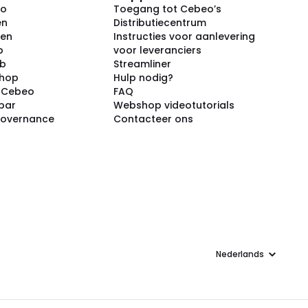
eo
Toegang tot Cebeo’s
en
Distributiecentrum
ken
Instructies voor aanlevering
p
voor leveranciers
ub
Streamliner
shop
Hulp nodig?
j Cebeo
FAQ
par
Webshop videotutorials
Governance
Contacteer ons
Taal