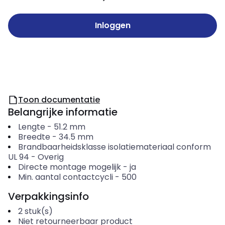
Inloggen
Toon documentatie
Belangrijke informatie
Lengte
-
51.2
mm
Breedte
-
34.5
mm
Brandbaarheidsklasse isolatiemateriaal conform
UL 94
-
Overig
Directe montage mogelijk
-
ja
Min. aantal contactcycli
-
500
Verpakkingsinfo
2
stuk(s)
Niet retourneerbaar product