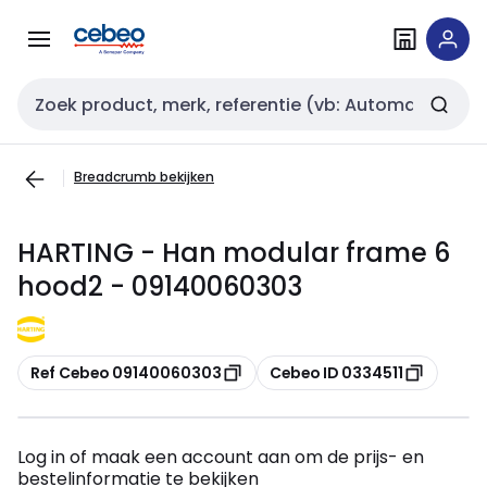
Overslaan
Overslaan
naar
naar
navigatie
inhoud
Zoekveld invoer
Breadcrumb bekijken
HARTING - Han modular frame 6
hood2 - 09140060303
Kopiëren
Kopiëren
Ref Cebeo 09140060303
Cebeo ID 0334511
Log in of maak een account aan om de prijs- en
bestelinformatie te bekijken