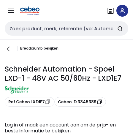
Overslaan
Overslaan
naar
naar
navigatie
inhoud
Zoekveld invoer
Breadcrumb bekijken
Schneider Automation - Spoel
LXD-1 - 48V AC 50/60Hz - LXD1E7
Kopiëren
Kopiëren
Ref Cebeo LXD1E7
Cebeo ID 3345389
Log in of maak een account aan om de prijs- en
bestelinformatie te bekijken