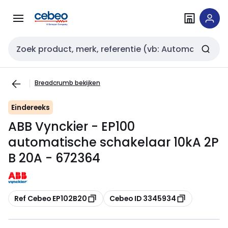
Overslaan
Overslaan
naar
naar
navigatie
inhoud
Zoekveld invoer
Breadcrumb bekijken
Eindereeks
ABB Vynckier - EP100
automatische schakelaar 10kA 2P
B 20A - 672364
Kopiëren
Kopiëren
Ref Cebeo EP102B20
Cebeo ID 3345934