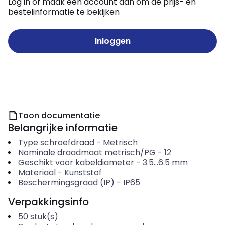
Log in of maak een account aan om de prijs- en
bestelinformatie te bekijken
Inloggen
Toon documentatie
Belangrijke informatie
Type schroefdraad
-
Metrisch
Nominale draadmaat metrisch/PG
-
12
Geschikt voor kabeldiameter
-
3.5...6.5
mm
Materiaal
-
Kunststof
Beschermingsgraad (IP)
-
IP65
Verpakkingsinfo
50
stuk(s)