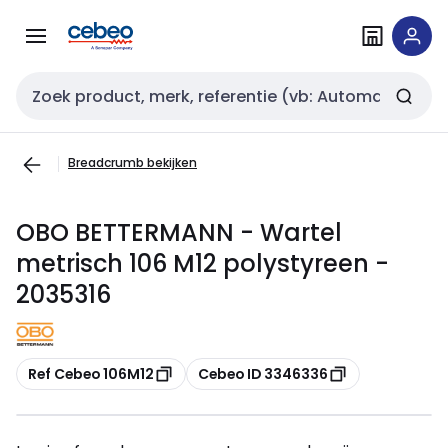
Overslaan
Overslaan
naar
naar
navigatie
inhoud
Zoekveld invoer
Breadcrumb bekijken
OBO BETTERMANN - Wartel
metrisch 106 M12 polystyreen -
2035316
Kopiëren
Kopiëren
Ref Cebeo 106M12
Cebeo ID 3346336