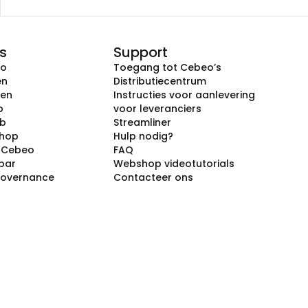
s
Support
eo
Toegang tot Cebeo’s
en
Distributiecentrum
ken
Instructies voor aanlevering
p
voor leveranciers
ub
Streamliner
shop
Hulp nodig?
j Cebeo
FAQ
par
Webshop videotutorials
Governance
Contacteer ons