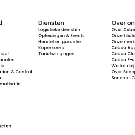
d
Diensten
Over on
Logistieke diensten
Over Ceb
Opleidingen & Events
Onze filial
Herstel en garantie
Onze mer
Koperkoers
Cebeo Ap
iaal
Tariefwijzigingen
Cebeo Cl
analen
Cebeo E-
tie
Werken bi
tion & Control
Over Sone
m
Sonepar 
omatisatie
ducten