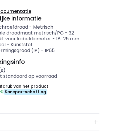
documentatie
ijke informatie
chroefdraad
-
Metrisch
le draadmaat metrisch/PG
-
32
kt voor kabeldiameter
-
18...25
mm
aal
-
Kunststof
rmingsgraad (IP)
-
IP65
ingsinfo
(s)
t standaard op voorraad
fdruk van het product
eq
Sonepar-schatting