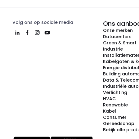
Volg ons op sociale media
Ons aanbo
Onze merken
Datacenters
Green & Smart
Industrie
Installatiemater
Kabelgoten & k
Energie distribu
Building automa
Data & Teleco
Industriële aut
Verlichting
HVAC
Renewable
Kabel
Consumer
Gereedschap
Bekijk alle pro