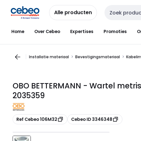
Overslaan
Overslaan
naar
naar
Alle producten
Zoekveld invoer
navigatie
inhoud
Home
Over Cebeo
Expertises
Promoties
O
Installatie materiaal
Bevestigingsmateriaal
Kabeli
OBO BETTERMANN - Wartel metris
2035359
Kopiëren
Kopiëren
Ref Cebeo 106M32
Cebeo ID 3346348