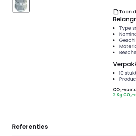
Toon 
Belangr
Type s
Nomina
Geschi
Materi
Besche
Verpakk
10
stuk
Produc
CO₂-voeta
2 Kg CO₂-
Referenties