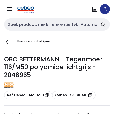
Overslaan
Overslaan
naar
naar
navigatie
inhoud
Zoekveld invoer
Breadcrumb bekijken
OBO BETTERMANN - Tegenmoer
116/M50 polyamide lichtgrijs -
2048965
Kopiëren
Kopiëren
Ref Cebeo 116MPA50
Cebeo ID 3346416