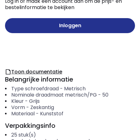
Log in of maak een account aan om de prijs- en
bestelinformatie te bekijken
Inloggen
Toon documentatie
Belangrijke informatie
Type schroefdraad
-
Metrisch
Nominale draadmaat metrisch/PG
-
50
Kleur
-
Grijs
Vorm
-
Zeskantig
Materiaal
-
Kunststof
Verpakkingsinfo
25
stuk(s)