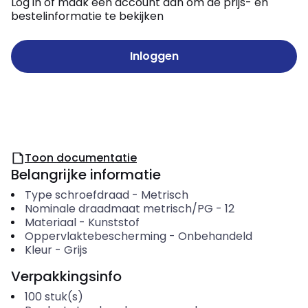
Log in of maak een account aan om de prijs- en
bestelinformatie te bekijken
Inloggen
Toon documentatie
Belangrijke informatie
Type schroefdraad
-
Metrisch
Nominale draadmaat metrisch/PG
-
12
Materiaal
-
Kunststof
Oppervlaktebescherming
-
Onbehandeld
Kleur
-
Grijs
Verpakkingsinfo
100
stuk(s)