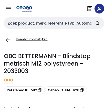
Overslaan
Overslaan
naar
naar
navigatie
inhoud
Zoekveld invoer
Breadcrumb bekijken
OBO BETTERMANN - Blindstop
metrisch M12 polystyreen -
2033003
Kopiëren
Kopiëren
Ref Cebeo 108M12
Cebeo ID 3346428