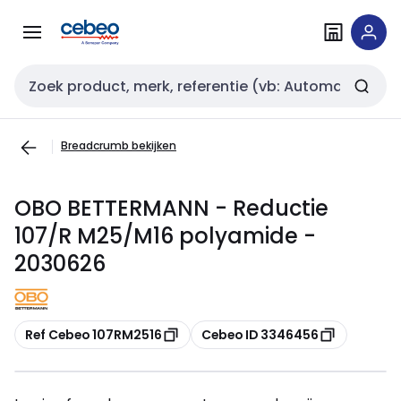
Overslaan
Overslaan
naar
naar
navigatie
inhoud
Zoekveld invoer
Breadcrumb bekijken
OBO BETTERMANN - Reductie
107/R M25/M16 polyamide -
2030626
Kopiëren
Kopiëren
Ref Cebeo 107RM2516
Cebeo ID 3346456