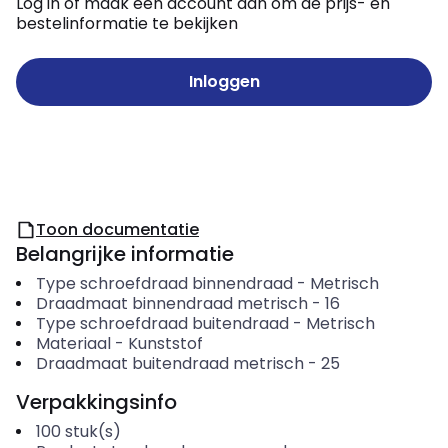
Log in of maak een account aan om de prijs- en
bestelinformatie te bekijken
Inloggen
Toon documentatie
Belangrijke informatie
Type schroefdraad binnendraad
-
Metrisch
Draadmaat binnendraad metrisch
-
16
Type schroefdraad buitendraad
-
Metrisch
Materiaal
-
Kunststof
Draadmaat buitendraad metrisch
-
25
Verpakkingsinfo
100
stuk(s)