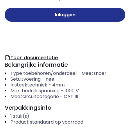
Inloggen
Toon documentatie
Belangrijke informatie
Type toebehoren/onderdeel
-
Meetsnoer
Setuitvoering
-
nee
Insteektechniek
-
4mm
Max. bedrijfsspanning
-
1000
V
Meetcircuitcategorie
-
CAT III
Verpakkingsinfo
1
stuk(s)
Product standaard op voorraad