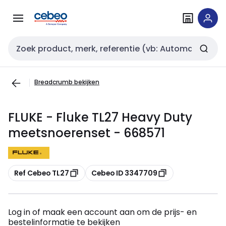
Overslaan
Overslaan
naar
naar
navigatie
inhoud
Zoekveld invoer
Breadcrumb bekijken
FLUKE - Fluke TL27 Heavy Duty
meetsnoerenset - 668571
Kopiëren
Kopiëren
Ref Cebeo TL27
Cebeo ID 3347709
Log in of maak een account aan om de prijs- en
bestelinformatie te bekijken