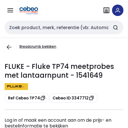
Overslaan
Overslaan
naar
naar
navigatie
inhoud
Zoekveld invoer
Breadcrumb bekijken
FLUKE - Fluke TP74 meetprobes
met lantaarnpunt - 1541649
Kopiëren
Kopiëren
Ref Cebeo TP74
Cebeo ID 3347712
Log in of maak een account aan om de prijs- en
bestelinformatie te bekijken