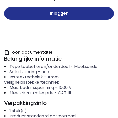
Inloggen
Toon documentatie
Belangrijke informatie
Type toebehoren/onderdeel
-
Meetsonde
Setuitvoering
-
nee
Insteektechniek
-
4mm
veiligheidsstekkertechniek
Max. bedrijfsspanning
-
1000
V
Meetcircuitcategorie
-
CAT III
Verpakkingsinfo
1
stuk(s)
Product standaard op voorraad