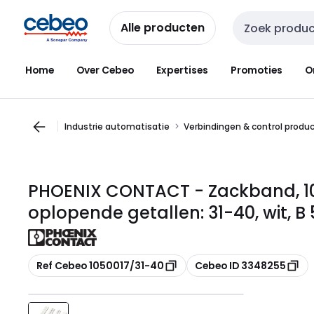
Overslaan
Overslaan
naar
naar
Alle producten
Zoekveld invoer
navigatie
inhoud
Home
Over Cebeo
Expertises
Promoties
O
Industrie automatisatie
Verbindingen & control produ
PHOENIX CONTACT - Zackband, 10-
oplopende getallen: 31-40, wit, B
Kopiëren
Kopiëren
Ref Cebeo 1050017/31-40
Cebeo ID 3348255