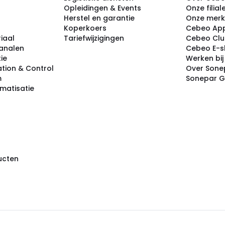
Opleidingen & Events
Onze filial
Herstel en garantie
Onze mer
Koperkoers
Cebeo Ap
iaal
Tariefwijzigingen
Cebeo Cl
analen
Cebeo E-
tie
Werken bi
tion & Control
Over Sone
m
Sonepar 
omatisatie
ducten