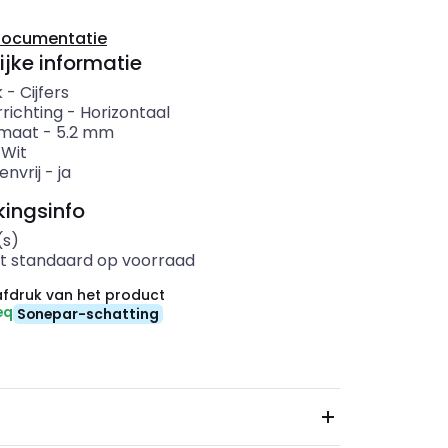
documentatie
ijke informatie
k
-
Cijfers
richting
-
Horizontaal
rmaat
-
5.2
mm
-
Wit
envrij
-
ja
ingsinfo
(s)
t standaard op voorraad
fdruk van het product
eq
Sonepar-schatting