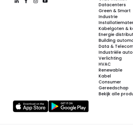
Datacenters
Green & Smart
Industrie
Installatiemater
Kabelgoten & k
Energie distribu
Building automa
Data & Teleco
Industriële aut
Verlichting
HVAC
Renewable
Kabel
Consumer
Gereedschap
Bekijk alle pro