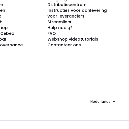
en
Distributiecentrum
ken
Instructies voor aanlevering
p
voor leveranciers
ub
Streamliner
shop
Hulp nodig?
j Cebeo
FAQ
par
Webshop videotutorials
Governance
Contacteer ons
Taal