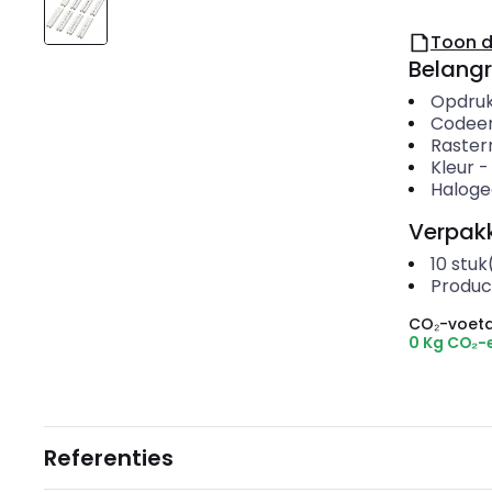
Toon 
Belangr
Opdru
Codeer
Raste
Kleur
Haloge
Verpakk
10
stuk
Produc
CO₂-voeta
0 Kg CO₂-
Referenties