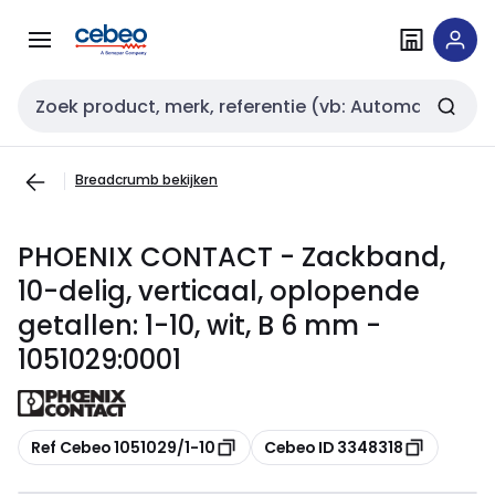
Overslaan
Overslaan
naar
naar
navigatie
inhoud
Zoekveld invoer
Breadcrumb bekijken
PHOENIX CONTACT - Zackband,
10-delig, verticaal, oplopende
getallen: 1-10, wit, B 6 mm -
1051029:0001
Kopiëren
Kopiëren
Ref Cebeo 1051029/1-10
Cebeo ID 3348318