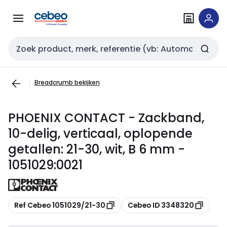
Overslaan
Overslaan
naar
naar
navigatie
inhoud
Zoekveld invoer
Breadcrumb bekijken
PHOENIX CONTACT - Zackband,
10-delig, verticaal, oplopende
getallen: 21-30, wit, B 6 mm -
1051029:0021
Kopiëren
Kopiëren
Ref Cebeo 1051029/21-30
Cebeo ID 3348320